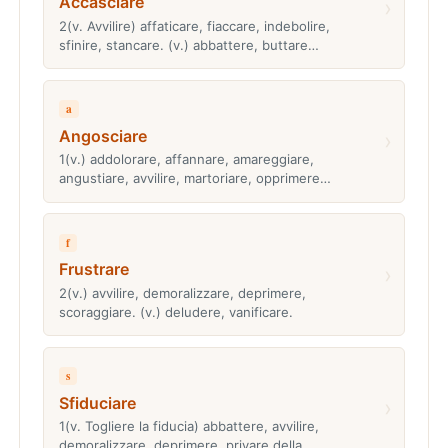
Accasciare
›
2(v. Avvilire) affaticare, fiaccare, indebolire,
sfinire, stancare. (v.) abbattere, buttare…
a
Angosciare
›
1(v.) addolorare, affannare, amareggiare,
angustiare, avvilire, martoriare, opprimere…
f
Frustrare
›
2(v.) avvilire, demoralizzare, deprimere,
scoraggiare. (v.) deludere, vanificare.
s
Sfiduciare
›
1(v. Togliere la fiducia) abbattere, avvilire,
demoralizzare, deprimere, privare della…