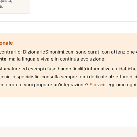
quista,
a.
onale
i contrari di DizionarioSinonimi.com sono curati con attenzione
nte
, ma la lingua è viva e in continua evoluzione.
, sfumature ed esempi d'uso hanno finalità informative e didattiche
tecnici o specialistici consulta sempre fonti dedicate al settore di 
un errore o vuoi proporre un'integrazione?
Scrivici
: leggiamo ogni