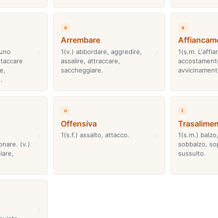
a
a
Arrembare
Affiancam
›
›
 uno
1(v.) abbordare, aggredire,
1(s.m. L'affia
ttaccare
assalire, attraccare,
accostament
e,
saccheggiare.
avvicinament
.
o
t
Offensiva
Trasalime
›
›
1(s.f.) assalto, attacco.
1(s.m.) balzo
nare. (v.)
sobbalzo, so
iare,
sussulto.
›