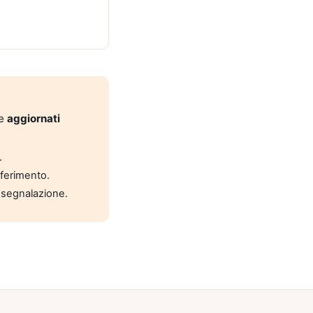
 e
aggiornati
.
riferimento.
 segnalazione.