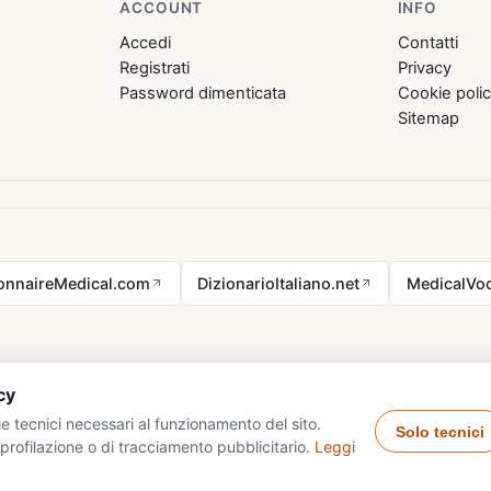
ACCOUNT
INFO
Accedi
Contatti
Registrati
Privacy
Password dimenticata
Cookie poli
Sitemap
ionnaireMedical.com
DizionarioItaliano.net
MedicalVoc
cy
e tecnici necessari al funzionamento del sito.
Solo tecnici
profilazione o di tracciamento pubblicitario.
Leggi
26 DizionarioSinonimi.com - tutti i diritti riservati.
Privacy
·
Cookie
·
Con