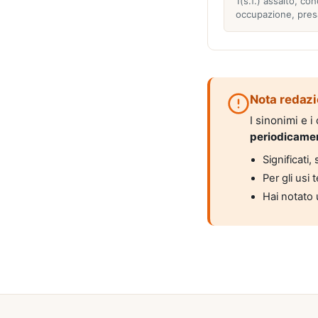
1(s.f.) assalto, con
occupazione, pres
Nota redazi
I sinonimi e 
periodicame
Significati
Per gli usi 
Hai notato 