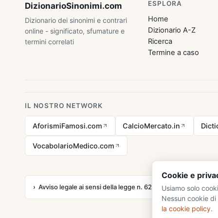
ESPLORA
DizionarioSinonimi
.com
Home
Dizionario dei sinonimi e contrari
Dizionario A-Z
online - significato, sfumature e
Ricerca
termini correlati
Termine a caso
IL NOSTRO NETWORK
AforismiFamosi.com
CalcioMercato.in
Dict
VocabolarioMedico.com
Cookie e priva
Avviso legale ai sensi della legge n. 62 del 07.03.2001
Usiamo solo cooki
Nessun cookie di 
la cookie policy
.
© 20