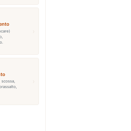
ento
›
ncare)
o,
o.
nto
›
, scossa,
prassalto,