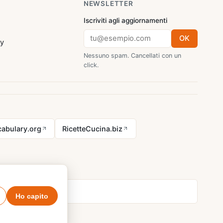
NEWSLETTER
Iscriviti agli aggiornamenti
OK
cy
Nessuno spam. Cancellati con un
click.
abulary.org
RicetteCucina.biz
Ho capito
tatti