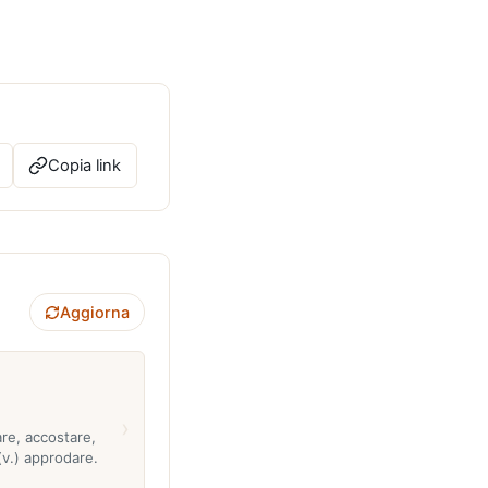
Copia link
Aggiorna
›
re, accostare,
(v.) approdare.