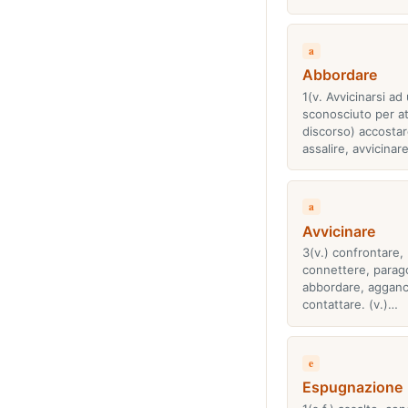
a
Abbordare
1(v. Avvicinarsi ad
sconosciuto per a
discorso) accostar
assalire, avvicinare
a
Avvicinare
3(v.) confrontare,
connettere, parago
abbordare, agganc
contattare. (v.)…
e
Espugnazione