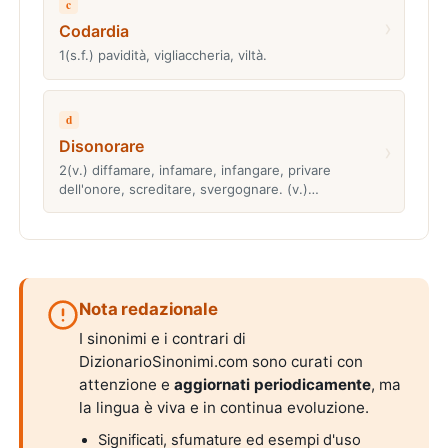
c
›
Codardia
1(s.f.) pavidità, vigliaccheria, viltà.
d
Disonorare
›
2(v.) diffamare, infamare, infangare, privare
dell'onore, screditare, svergognare. (v.)…
Nota redazionale
I sinonimi e i contrari di
DizionarioSinonimi.com sono curati con
attenzione e
aggiornati periodicamente
, ma
la lingua è viva e in continua evoluzione.
Significati, sfumature ed esempi d'uso