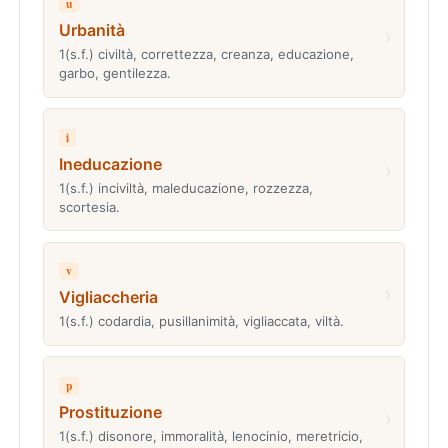
u
Urbanità
›
1(s.f.) civiltà, correttezza, creanza, educazione,
garbo, gentilezza.
i
Ineducazione
›
1(s.f.) inciviltà, maleducazione, rozzezza,
scortesia.
v
›
Vigliaccheria
1(s.f.) codardia, pusillanimità, vigliaccata, viltà.
p
Prostituzione
›
1(s.f.) disonore, immoralità, lenocinio, meretricio,