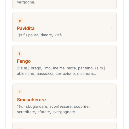
vergogna.
p
›
Pavidità
1(s.f.) paura, timore, viltà.
f
Fango
›
2(s.m.) brago, limo, melma, mota, pantano. (s.m.)
abiezione, bassezza, corruzione, disonore…
s
Smascherare
›
1(v.) sbugiardare, sconfessare, scoprire,
screditare, sfatare, svergognare.