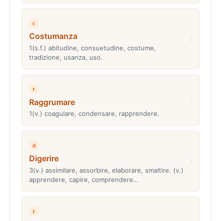
c
Costumanza
›
1(s.f.) abitudine, consuetudine, costume,
tradizione, usanza, uso.
r
›
Raggrumare
1(v.) coagulare, condensare, rapprendere.
d
Digerire
›
3(v.) assimilare, assorbire, elaborare, smaltire. (v.)
apprendere, capire, comprendere…
r