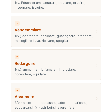
1(v. Educare) ammaestrare, educare, erudire,
insegnare, istruire.
v
Vendemmiare
›
1(v.) depredare, derubare, guadagnare, prendere,
raccogliere l'uva, ricavare, spogliare.
r
Redarguire
›
1(v.) ammonire, richiamare, rimbrottare,
riprendere, sgridare.
a
Assumere
›
3(v.) accettare, addossarsi, adottare, caricarsi,
sobbarcarsi. (v.) attribuirsi, avere, fare…