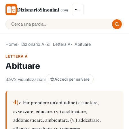
DizionarioSinonimi
.com
Cerca una parola
Home
Dizionario A-Z
Lettera A
Abituare
LETTERA A
Abituare
3.972 visualizzazioni
Accedi per salvare
4(
v. Far prendere un'abitudine) assuefare,
avvezzare, educare. (v.) acclimatare,
addomesticare, ambientare. (v.) addestrare,
allenare, esercitare. (v.) temprare.