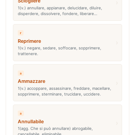
Sciogliere
›
1(v.) annullare, appianare, delucidare, diluire,
disperdere, dissolvere, fondere, liberare…
r
Reprimere
›
1(v.) negare, sedare, soffocare, sopprimere,
trattenere.
a
Ammazzare
›
1(v.) accoppare, assassinare, freddare, macellare,
sopprimere, sterminare, trucidare, uccidere.
a
Annullabile
›
1(agg. Che si può annullare) abrogabile,
cancellabile, eliminabile.