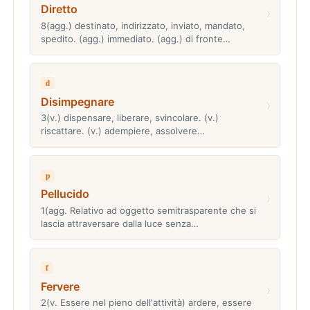
Diretto
›
8(agg.) destinato, indirizzato, inviato, mandato,
spedito. (agg.) immediato. (agg.) di fronte…
d
Disimpegnare
›
3(v.) dispensare, liberare, svincolare. (v.)
riscattare. (v.) adempiere, assolvere…
p
Pellucido
›
1(agg. Relativo ad oggetto semitrasparente che si
lascia attraversare dalla luce senza…
f
Fervere
›
2(v. Essere nel pieno dell'attività) ardere, essere