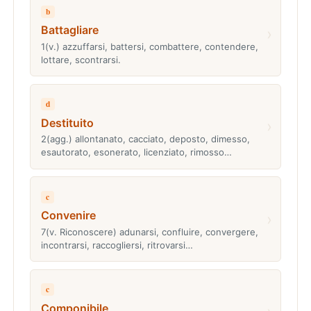
b
Battagliare
›
1(v.) azzuffarsi, battersi, combattere, contendere,
lottare, scontrarsi.
d
Destituito
›
2(agg.) allontanato, cacciato, deposto, dimesso,
esautorato, esonerato, licenziato, rimosso…
c
Convenire
›
7(v. Riconoscere) adunarsi, confluire, convergere,
incontrarsi, raccogliersi, ritrovarsi…
c
Componibile