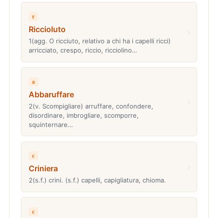
r
Riccioluto
›
1(agg. O ricciuto, relativo a chi ha i capelli ricci)
arricciato, crespo, riccio, ricciolino…
a
Abbaruffare
›
2(v. Scompigliare) arruffare, confondere,
disordinare, imbrogliare, scomporre,
squinternare…
c
›
Criniera
2(s.f.) crini. (s.f.) capelli, capigliatura, chioma.
c