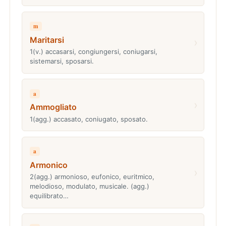
m
Maritarsi
›
1(v.) accasarsi, congiungersi, coniugarsi,
sistemarsi, sposarsi.
a
›
Ammogliato
1(agg.) accasato, coniugato, sposato.
a
Armonico
›
2(agg.) armonioso, eufonico, euritmico,
melodioso, modulato, musicale. (agg.)
equilibrato…