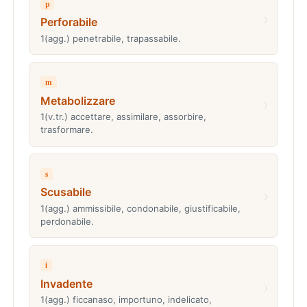
p
›
Perforabile
1(agg.) penetrabile, trapassabile.
m
Metabolizzare
›
1(v.tr.) accettare, assimilare, assorbire,
trasformare.
s
Scusabile
›
1(agg.) ammissibile, condonabile, giustificabile,
perdonabile.
i
Invadente
›
1(agg.) ficcanaso, importuno, indelicato,