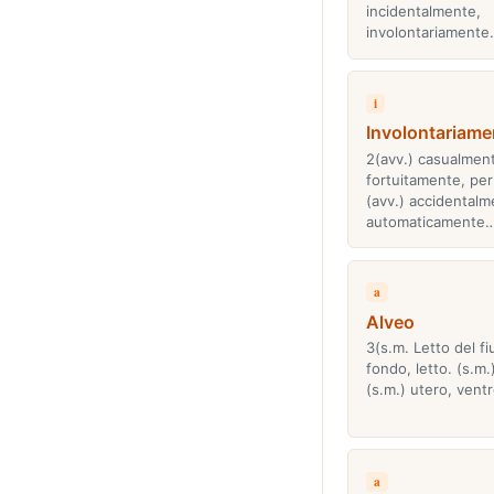
incidentalmente,
involontariamente
i
Involontariame
2(avv.) casualmen
fortuitamente, per
(avv.) accidentalm
automaticamente
a
Alveo
3(s.m. Letto del f
fondo, letto. (s.m.)
(s.m.) utero, ventr
a