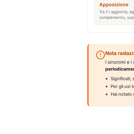
Apposizione
1(s.f.) aggiunta, a
complemento, sup
Nota redazi
I sinonimi e 
periodicame
Significati
Per gli usi 
Hai notato 