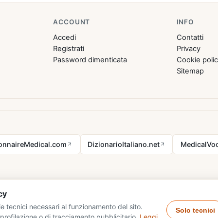
ACCOUNT
INFO
Accedi
Contatti
Registrati
Privacy
Password dimenticata
Cookie poli
Sitemap
ionnaireMedical.com
DizionarioItaliano.net
MedicalVoc
cy
e tecnici necessari al funzionamento del sito.
Solo tecnici
profilazione o di tracciamento pubblicitario.
Leggi