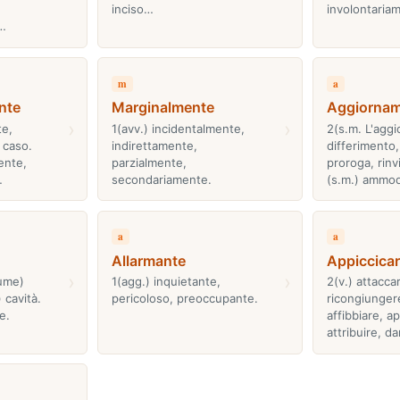
inciso…
involontaria
…
m
a
nte
Marginalmente
Aggiorna
›
›
te,
1(avv.) incidentalmente,
2(s.m. L'aggi
 caso.
indirettamente,
differimento,
ente,
parzialmente,
proroga, rinvi
…
secondariamente.
(s.m.) ammo
a
a
Allarmante
Appiccica
›
›
iume)
1(agg.) inquietante,
2(v.) attaccar
 cavità.
pericoloso, preoccupante.
ricongiungere
e.
affibbiare, a
attribuire, da