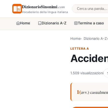
DizionarioSinonimi
.com
Cerca una parol
Vocabolario della lingua italiana
Home
Dizionario A-Z
Termine a caso
Home
Dizionario A-Z
LETTERA A
Accide
1.509 visualizzazioni
1(
avv.) casualmen