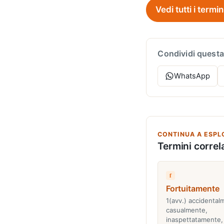
Vedi tutti i termin
Condividi questa
WhatsApp
CONTINUA A ESPL
Termini correla
f
Fortuitamente
1(avv.) accidental
casualmente,
inaspettatamente,