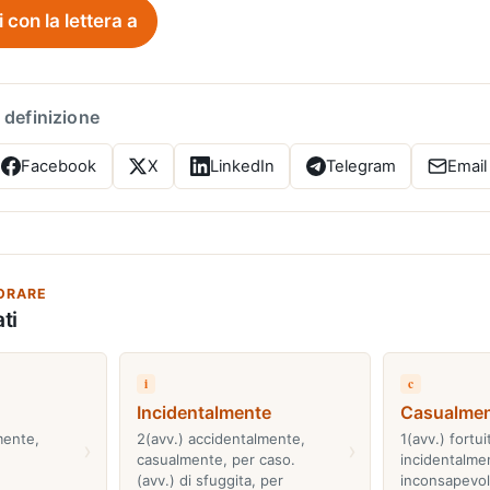
i con la lettera a
 definizione
Facebook
X
LinkedIn
Telegram
Email
ORARE
ti
i
c
Incidentalmente
Casualme
mente,
2(avv.) accidentalmente,
1(avv.) fortu
›
›
casualmente, per caso.
incidentalme
(avv.) di sfuggita, per
inconsapevo