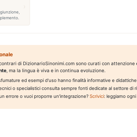
›
ggiunzione,
plemento.
onale
i contrari di DizionarioSinonimi.com sono curati con attenzione
nte
, ma la lingua è viva e in continua evoluzione.
, sfumature ed esempi d'uso hanno finalità informative e didattiche
tecnici o specialistici consulta sempre fonti dedicate al settore di 
un errore o vuoi proporre un'integrazione?
Scrivici
: leggiamo ogni