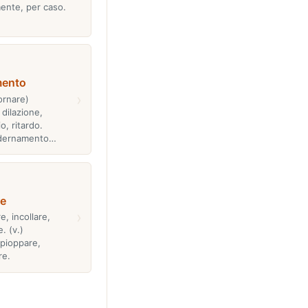
mente, per caso.
mento
›
ornare)
 dilazione,
o, ritardo.
dernamento…
re
›
e, incollare,
. (v.)
ppioppare,
re.