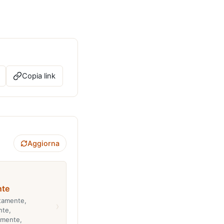
Copia link
Aggiorna
nte
itamente,
›
nte,
lmente,