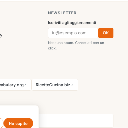
NEWSLETTER
Iscriviti agli aggiornamenti
OK
cy
Nessuno spam. Cancellati con un
click.
abulary.org
RicetteCucina.biz
Ho capito