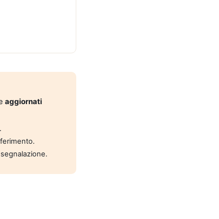
 e
aggiornati
.
riferimento.
 segnalazione.