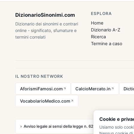
ESPLORA
DizionarioSinonimi
.com
Home
Dizionario dei sinonimi e contrari
Dizionario A-Z
online - significato, sfumature e
Ricerca
termini correlati
Termine a caso
IL NOSTRO NETWORK
AforismiFamosi.com
CalcioMercato.in
Dict
VocabolarioMedico.com
Cookie e priva
Avviso legale ai sensi della legge n. 62 del 07.03.2001
Usiamo solo cooki
Nessun cookie di 