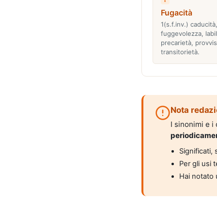
Fugacità
1(s.f.inv.) caducità
fuggevolezza, labil
precarietà, provvis
transitorietà.
Nota redazi
I sinonimi e 
periodicame
Significati
Per gli usi 
Hai notato 