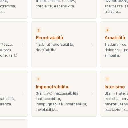
azia,
trasmissibilità. (s.f.inv.)
avvedutezza,
rogramma,
cordialità, espansività.
scaltrezza. (s.
ia…
bravura…
p
a
Penetrabilità
Amabilità
›
›
ortezza,
1(s.f.) attraversabilità,
1(s.f.inv.) cor
utezza,
decifrabilità.
dolcezza, gar
one. (s.f.)
simpatia.
i
i
Impenetrabilità
Isterismo
›
›
,
3(s.f.inv.) inaccessibilità,
3(s.m.) isteri
tibilità,
inattaccabilità,
malattia, ner
leranza.
inespugnabilità, invalicabilità,
nevrosi, tens
inviolabilità…
eccitazione…