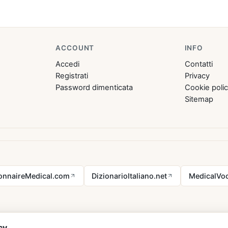
ACCOUNT
INFO
Accedi
Contatti
Registrati
Privacy
Password dimenticata
Cookie poli
Sitemap
ionnaireMedical.com
DizionarioItaliano.net
MedicalVoc
cy