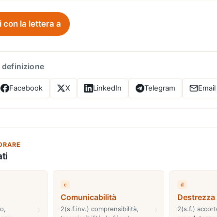
i con la lettera a
 definizione
Facebook
X
LinkedIn
Telegram
Email
ORARE
ti
c
d
Comunicabilità
Destrezza
›
›
o,
2(s.f.inv.) comprensibilità,
2(s.f.) accor