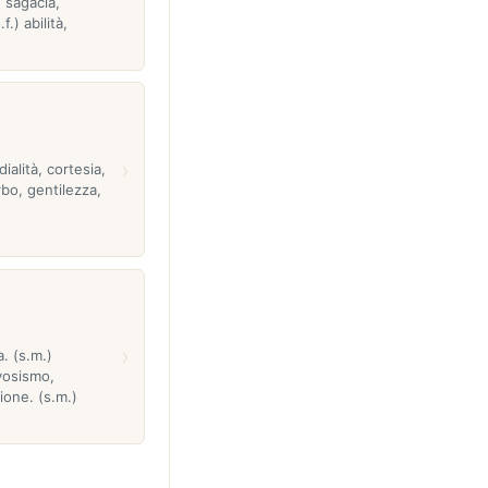
 sagacia,
f.) abilità,
›
dialità, cortesia,
bo, gentilezza,
›
a. (s.m.)
vosismo,
ione. (s.m.)