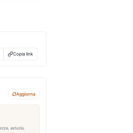
Copia link
Aggiorna
›
tezza, astuzia,