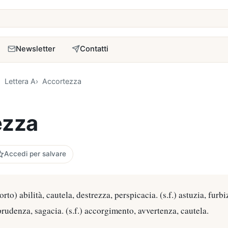
a
Newsletter
Contatti
Lettera A
Accortezza
ezza
Accedi per salvare
orto) abilità, cautela, destrezza, perspicacia. (s.f.) astuzia, furbi
 prudenza, sagacia. (s.f.) accorgimento, avvertenza, cautela.