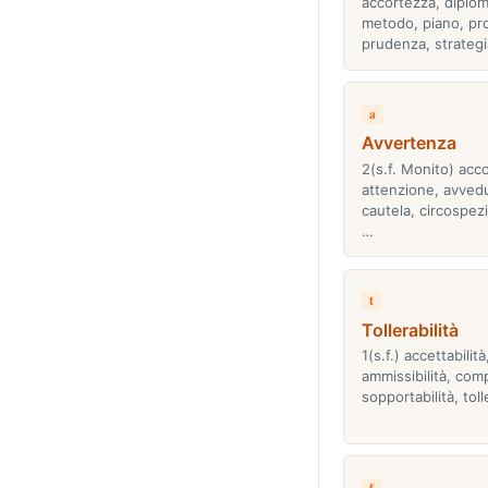
accortezza, diplom
metodo, piano, p
prudenza, strateg
a
Avvertenza
2(s.f. Monito) acc
attenzione, avved
cautela, circospezi
…
t
Tollerabilità
1(s.f.) accettabilità
ammissibilità, compa
sopportabilità, tol
f