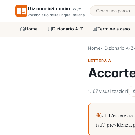
DizionarioSinonimi
.com
Cerca una parol
Vocabolario della lingua italiana
Home
Dizionario A-Z
Termine a caso
Home
Dizionario A-Z
LETTERA A
Accort
1.167 visualizzazioni
4(
s.f. L'essere acc
(s.f.) previdenza,