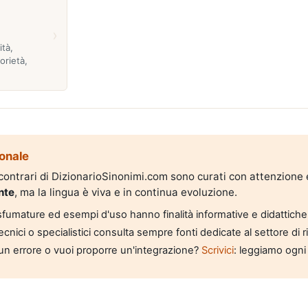
›
,
ità,
orietà,
onale
i contrari di DizionarioSinonimi.com sono curati con attenzione
nte
, ma la lingua è viva e in continua evoluzione.
, sfumature ed esempi d'uso hanno finalità informative e didattiche
tecnici o specialistici consulta sempre fonti dedicate al settore di 
un errore o vuoi proporre un'integrazione?
Scrivici
: leggiamo ogni