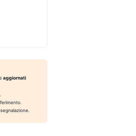
 e
aggiornati
.
riferimento.
 segnalazione.