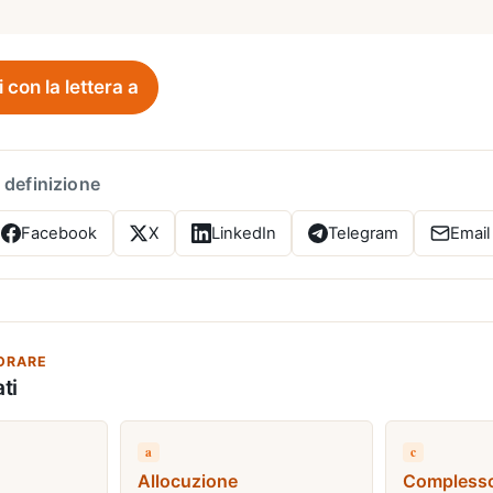
i con la lettera a
 definizione
Facebook
X
LinkedIn
Telegram
Email
ORARE
ti
a
c
Allocuzione
Compless