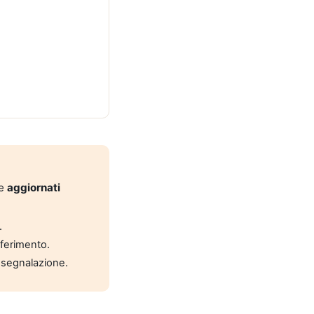
 e
aggiornati
.
riferimento.
 segnalazione.