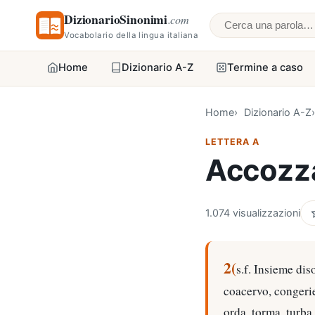
DizionarioSinonimi
.com
Cerca una parol
Vocabolario della lingua italiana
Home
Dizionario A-Z
Termine a caso
Home
Dizionario A-Z
LETTERA A
Accozza
1.074 visualizzazioni
2(
s.f. Insieme di
coacervo, congerie
orda, torma, turba