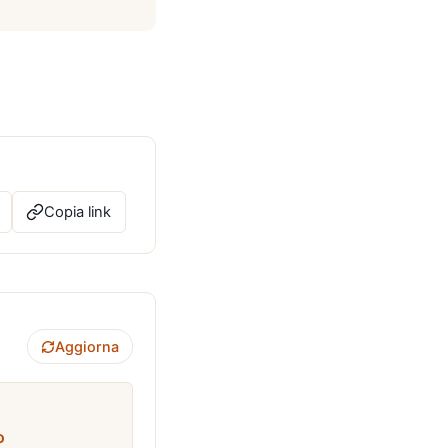
Copia link
Aggiorna
o