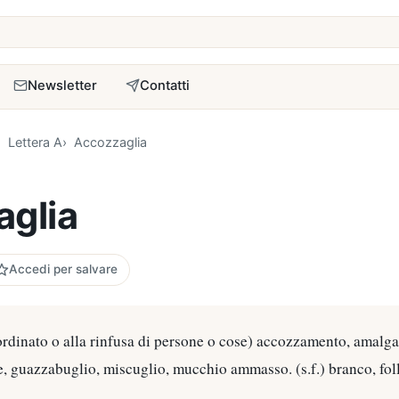
a
Newsletter
Contatti
Lettera A
Accozzaglia
glia
Accedi per salvare
sordinato o alla rinfusa di persone o cose) accozzamento, amalg
, guazzabuglio, miscuglio, mucchio ammasso. (s.f.) branco, foll
.