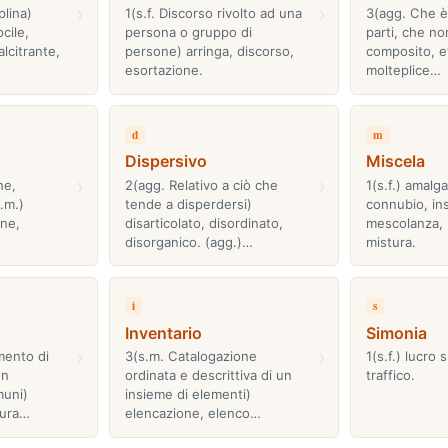
›
›
plina)
1(s.f. Discorso rivolto ad una
3(agg. Che è
cile,
persona o gruppo di
parti, che no
lcitrante,
persone) arringa, discorso,
composito, 
esortazione.
molteplice…
d
m
Dispersivo
Miscela
›
›
ne,
2(agg. Relativo a ciò che
1(s.f.) amalg
.m.)
tende a disperdersi)
connubio, in
one,
disarticolato, disordinato,
mescolanza, 
disorganico. (agg.)…
mistura.
i
s
Inventario
Simonia
›
›
mento di
3(s.m. Catalogazione
1(s.f.) lucro 
on
ordinata e descrittiva di un
traffico.
muni)
insieme di elementi)
tura…
elencazione, elenco…