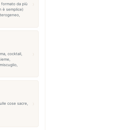
›
 formato da più
n è semplice)
eterogeneo,
›
ama, cocktail,
sieme,
miscuglio,
›
sulle cose sacre,