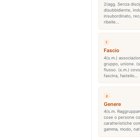
2(agg. Senza disci
disubbidiente, indo
insubordinato, reca
ribelle…
f
Fascio
4(s.m.) associazio
gruppo, unione. (s
flusso. (s.m.) cov
fascina, fastello…
g
Genere
4(s.m. Raggruppa
cose o persone c
caratteristiche co
gamma, modo, na