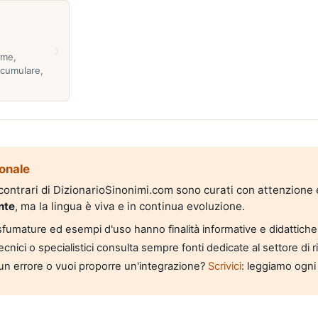
›
eme,
ccumulare,
onale
i contrari di DizionarioSinonimi.com sono curati con attenzione
nte
, ma la lingua è viva e in continua evoluzione.
, sfumature ed esempi d'uso hanno finalità informative e didattiche
tecnici o specialistici consulta sempre fonti dedicate al settore di 
un errore o vuoi proporre un'integrazione?
Scrivici
: leggiamo ogni