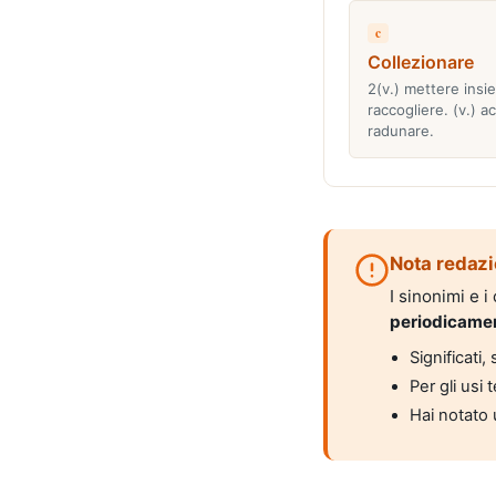
c
Collezionare
2(v.) mettere insi
raccogliere. (v.) a
radunare.
Nota redazi
I sinonimi e 
periodicame
Significati
Per gli usi 
Hai notato 