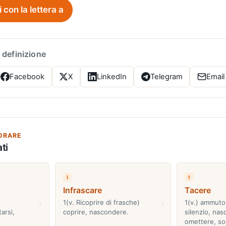
i con la lettera a
 definizione
Facebook
X
LinkedIn
Telegram
Email
ORARE
ti
i
t
Infrascare
Tacere
›
›
1(v. Ricoprire di frasche)
1(v.) ammutol
arsi,
coprire, nascondere.
silenzio, na
omettere, so