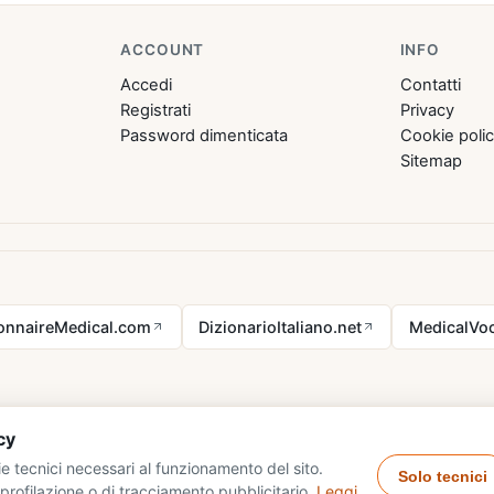
ACCOUNT
INFO
Accedi
Contatti
Registrati
Privacy
Password dimenticata
Cookie poli
Sitemap
ionnaireMedical.com
DizionarioItaliano.net
MedicalVoc
cy
e tecnici necessari al funzionamento del sito.
Solo tecnici
profilazione o di tracciamento pubblicitario.
Leggi