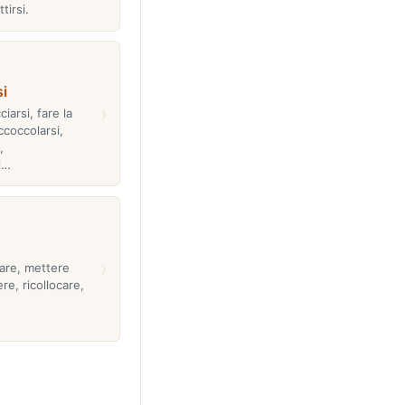
ttirsi.
i
›
iarsi, fare la
ccoccolarsi,
,
i…
›
vare, mettere
re, ricollocare,