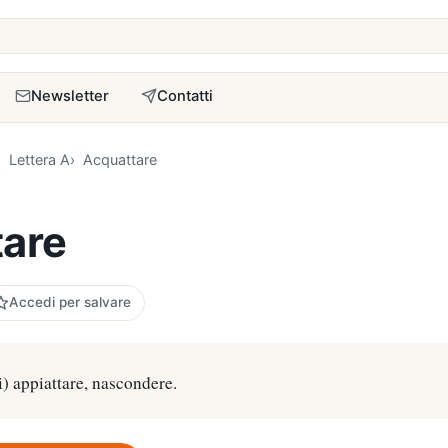
a
Newsletter
Contatti
Lettera A
Acquattare
are
Accedi per salvare
i) appiattare, nascondere.