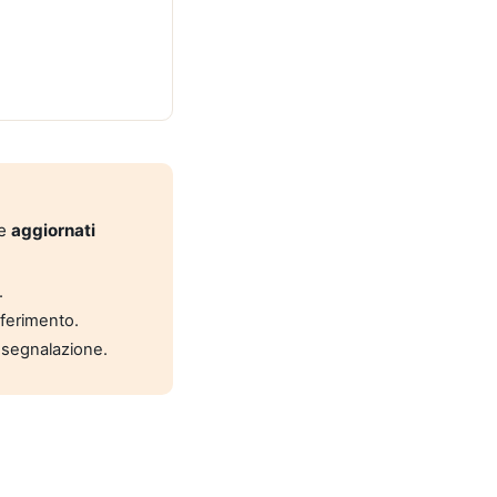
 e
aggiornati
.
riferimento.
 segnalazione.