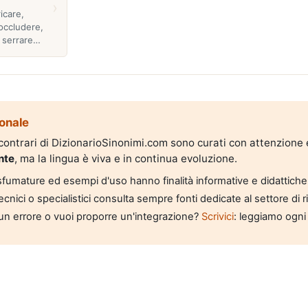
›
icare,
occludere,
, serrare…
onale
i contrari di DizionarioSinonimi.com sono curati con attenzione
nte
, ma la lingua è viva e in continua evoluzione.
, sfumature ed esempi d'uso hanno finalità informative e didattiche
tecnici o specialistici consulta sempre fonti dedicate al settore di 
un errore o vuoi proporre un'integrazione?
Scrivici
: leggiamo ogni