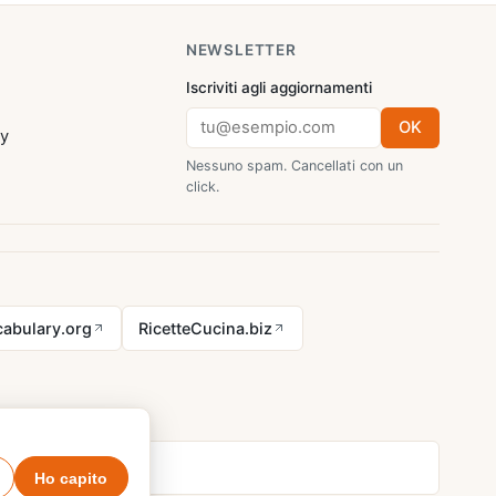
NEWSLETTER
Iscriviti agli aggiornamenti
OK
cy
Nessuno spam. Cancellati con un
click.
abulary.org
RicetteCucina.biz
Ho capito