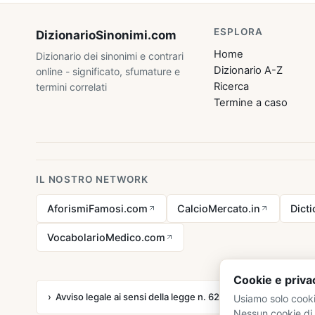
ESPLORA
DizionarioSinonimi
.com
Home
Dizionario dei sinonimi e contrari
Dizionario A-Z
online - significato, sfumature e
Ricerca
termini correlati
Termine a caso
IL NOSTRO NETWORK
AforismiFamosi.com
CalcioMercato.in
Dict
VocabolarioMedico.com
Cookie e priva
Avviso legale ai sensi della legge n. 62 del 07.03.2001
Usiamo solo cooki
Nessun cookie di 