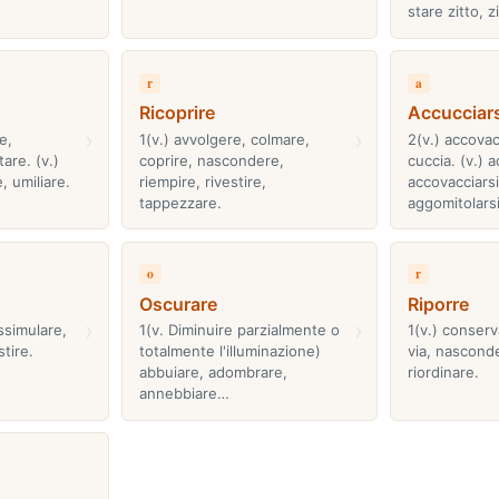
stare zitto, zi
r
a
Ricoprire
Accucciars
›
›
e,
1(v.) avvolgere, colmare,
2(v.) accovacc
are. (v.)
coprire, nascondere,
cuccia. (v.) a
, umiliare.
riempire, rivestire,
accovacciarsi
tappezzare.
aggomitolars
o
r
Oscurare
Riporre
›
›
ssimulare,
1(v. Diminuire parzialmente o
1(v.) conser
tire.
totalmente l'illuminazione)
via, nasconde
abbuiare, adombrare,
riordinare.
annebbiare…