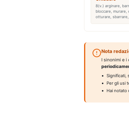
8(v.) arginare, barr
bloccare, murare, 
otturare, sbarrare
Nota redazi
I sinonimi e 
periodicame
Significati
Per gli usi 
Hai notato 