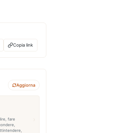
Copia link
Aggiorna
›
ire, fare
scondere,
ttintendere,