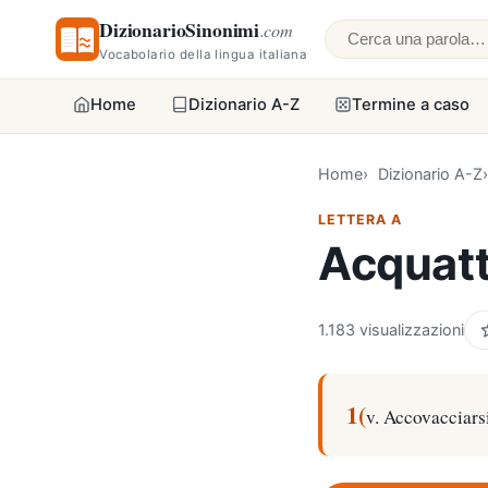
DizionarioSinonimi
.com
Cerca una parol
Vocabolario della lingua italiana
Home
Dizionario A-Z
Termine a caso
Home
Dizionario A-Z
LETTERA A
Acquatt
1.183 visualizzazioni
1(
v. Accovacciars