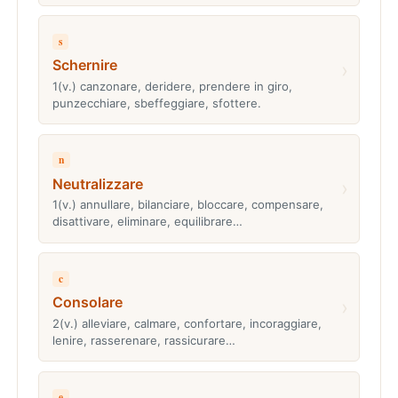
s
Schernire
›
1(v.) canzonare, deridere, prendere in giro,
punzecchiare, sbeffeggiare, sfottere.
n
Neutralizzare
›
1(v.) annullare, bilanciare, bloccare, compensare,
disattivare, eliminare, equilibrare…
c
Consolare
›
2(v.) alleviare, calmare, confortare, incoraggiare,
lenire, rasserenare, rassicurare…
e