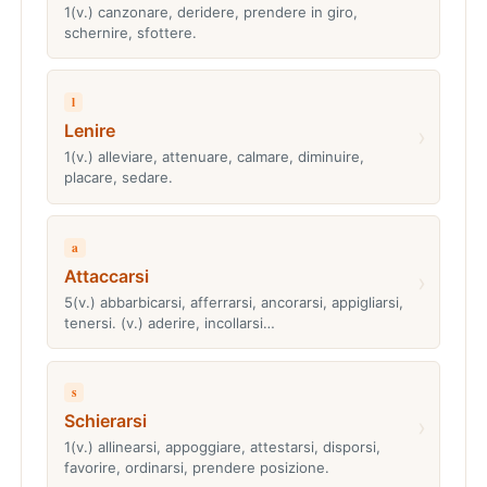
1(v.) canzonare, deridere, prendere in giro,
schernire, sfottere.
l
Lenire
›
1(v.) alleviare, attenuare, calmare, diminuire,
placare, sedare.
a
Attaccarsi
›
5(v.) abbarbicarsi, afferrarsi, ancorarsi, appigliarsi,
tenersi. (v.) aderire, incollarsi…
s
Schierarsi
›
1(v.) allinearsi, appoggiare, attestarsi, disporsi,
favorire, ordinarsi, prendere posizione.