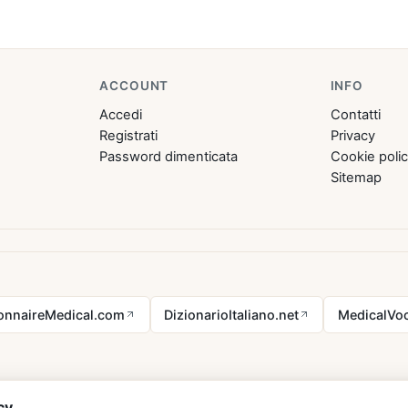
ACCOUNT
INFO
Accedi
Contatti
Registrati
Privacy
Password dimenticata
Cookie poli
Sitemap
ionnaireMedical.com
DizionarioItaliano.net
MedicalVoc
cy