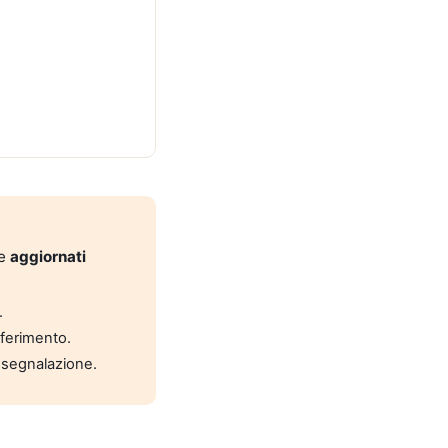
 e
aggiornati
.
riferimento.
 segnalazione.