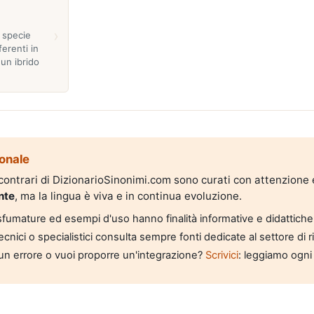
›
e specie
erenti in
un ibrido
onale
i contrari di DizionarioSinonimi.com sono curati con attenzione
nte
, ma la lingua è viva e in continua evoluzione.
, sfumature ed esempi d'uso hanno finalità informative e didattiche
tecnici o specialistici consulta sempre fonti dedicate al settore di 
un errore o vuoi proporre un'integrazione?
Scrivici
: leggiamo ogni