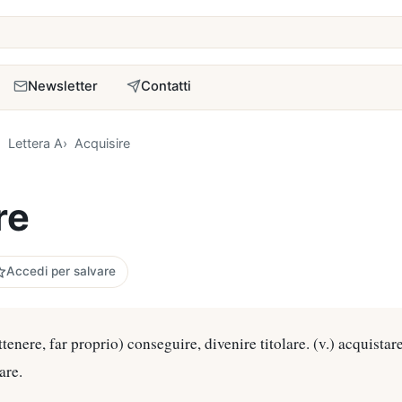
a
Newsletter
Contatti
Lettera A
Acquisire
re
Accedi per salvare
ttenere, far proprio) conseguire, divenire titolare. (v.) acquistar
are.