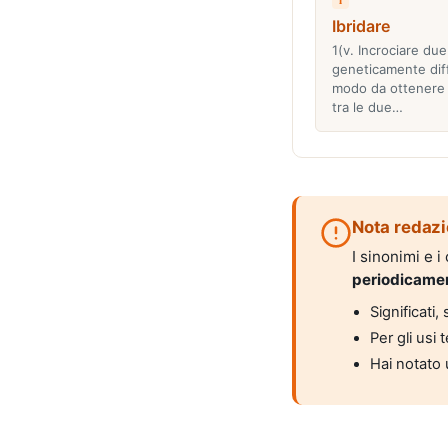
Ibridare
1(v. Incrociare du
geneticamente diff
modo da ottenere 
tra le due…
Nota redazi
I sinonimi e 
periodicame
Significati
Per gli usi 
Hai notato 