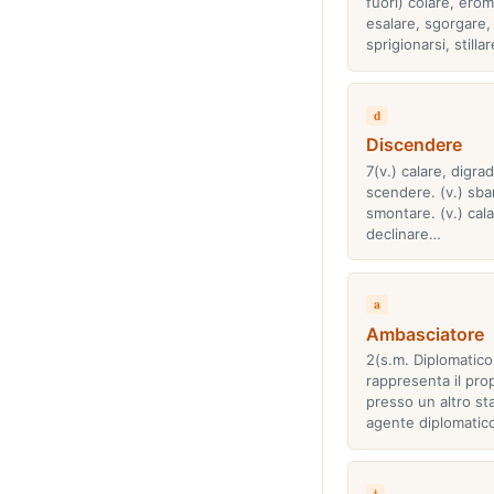
fuori) colare, ero
esalare, sgorgare,
sprigionarsi, stilla
d
Discendere
7(v.) calare, digra
scendere. (v.) sba
smontare. (v.) cala
declinare…
a
Ambasciatore
2(s.m. Diplomatico
rappresenta il pro
presso un altro st
agente diplomatic
i