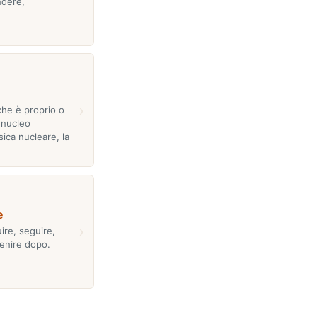
ndere,
›
 che è proprio o
l nucleo
sica nucleare, la
e
›
ire, seguire,
enire dopo.