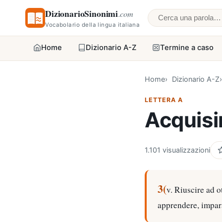
DizionarioSinonimi
.com
Cerca una parol
Vocabolario della lingua italiana
Home
Dizionario A-Z
Termine a caso
Home
Dizionario A-Z
LETTERA A
Acquisi
1.101 visualizzazioni
3(
v. Riuscire ad o
apprendere, impar