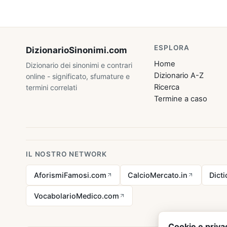
ESPLORA
DizionarioSinonimi
.com
Home
Dizionario dei sinonimi e contrari
Dizionario A-Z
online - significato, sfumature e
Ricerca
termini correlati
Termine a caso
IL NOSTRO NETWORK
AforismiFamosi.com
CalcioMercato.in
Dict
VocabolarioMedico.com
Cookie e priva