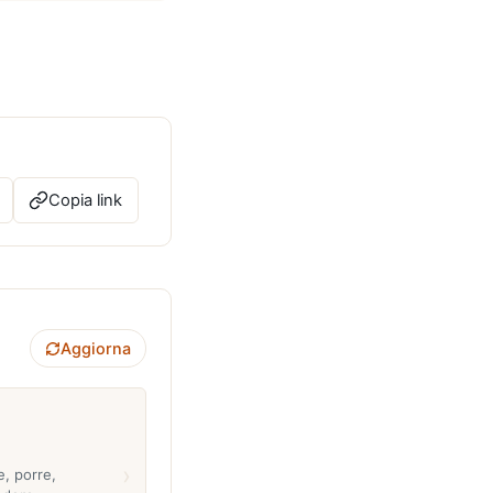
Copia link
Aggiorna
›
e, porre,