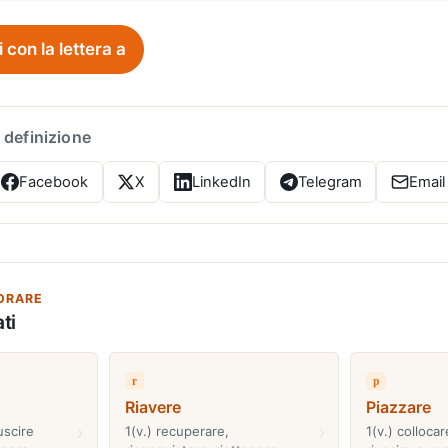
i con la lettera a
 definizione
Facebook
X
LinkedIn
Telegram
Email
ORARE
ti
r
p
Riavere
Piazzare
›
›
uscire
1(v.) recuperare,
1(v.) collocar