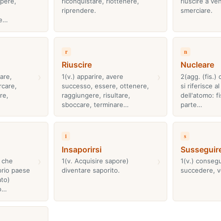
mpere,
riconquistare, riottenere,
riuscire a ve
riprendere.
smerciare.
re…
r
n
Riuscire
Nucleare
›
›
dare,
1(v.) apparire, avere
2(agg. (fis.)
rcare,
successo, essere, ottenere,
si riferisce a
re,
raggiungere, risultare,
dell'atomo: fi
sboccare, terminare…
parte…
i
s
Insaporirsi
Susseguir
›
›
 che
1(v. Acquisire sapore)
1(v.) consegu
prio paese
diventare saporito.
succedere, v
ato)
o…