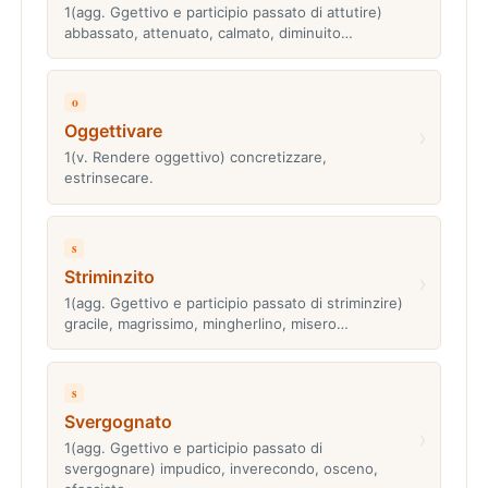
1(agg. Ggettivo e participio passato di attutire)
abbassato, attenuato, calmato, diminuito…
o
Oggettivare
›
1(v. Rendere oggettivo) concretizzare,
estrinsecare.
s
Striminzito
›
1(agg. Ggettivo e participio passato di striminzire)
gracile, magrissimo, mingherlino, misero…
s
Svergognato
›
1(agg. Ggettivo e participio passato di
svergognare) impudico, inverecondo, osceno,