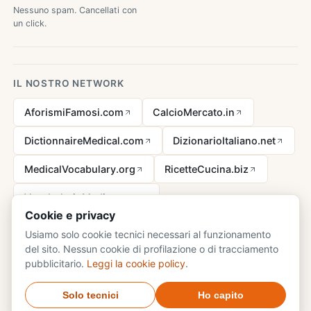
Nessuno spam. Cancellati con
un click.
IL NOSTRO NETWORK
AforismiFamosi.com
CalcioMercato.in
DictionnaireMedical.com
DizionarioItaliano.net
MedicalVocabulary.org
RicetteCucina.biz
VocabolarioMedico.com
Cookie e privacy
Usiamo solo cookie tecnici necessari al funzionamento
del sito. Nessun cookie di profilazione o di tracciamento
Avviso legale ai sensi della legge n. 62 del 07.03.2001
pubblicitario.
Leggi la cookie policy
.
© 2026 DizionarioSinonimi.com - tutti i diritti riservati.
Privacy
·
Solo tecnici
Ho capito
Cookie
·
Contatti