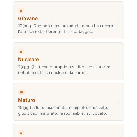
g
Giovane
›
10(agg. Che non è ancora adulto o non ha ancora
l'età richiesta) fiorente, florido. (agg.)…
n
Nucleare
›
2(agg. (fis.) che è proprio o si riferisce al nucleo
dell'atomo: fisica nucleare, la parte…
m
Maturo
›
1(agg.) adulto, assennato, compiuto, cresciuto,
giudizioso, maturato, responsabile, sviluppato.
a