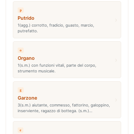
p
Putrido
›
1(agg.) corrotto, fradicio, guasto, marcio,
putrefatto.
o
Organo
›
1(s.m.) con funzioni vitali, parte del corpo,
strumento musicale.
g
Garzone
›
3(s.m.) aiutante, commesso, fattorino, galoppino,
inserviente, ragazzo di bottega. (s.m.)…
e