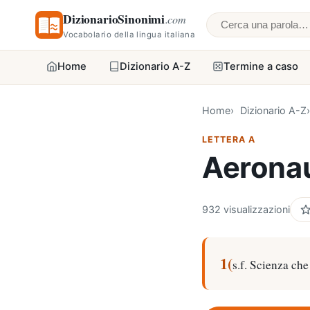
DizionarioSinonimi
.com
Cerca una parol
Vocabolario della lingua italiana
Home
Dizionario A-Z
Termine a caso
Home
Dizionario A-Z
LETTERA A
Aeronau
932 visualizzazioni
1(
s.f. Scienza che