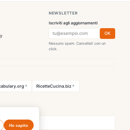
NEWSLETTER
Iscriviti agli aggiornamenti
OK
cy
Nessuno spam. Cancellati con un
click.
abulary.org
RicetteCucina.biz
Ho capito