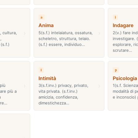
a
i
Anima
Indagare
›
›
 cultura,
5(s.f.) intelaiatura, ossatura,
2(v.) fare ind
,
scheletro, struttura, telaio.
investigare. (
(s.f.)
(s.f.) essere, individuo…
esplorare, ri
scrutare…
i
p
Intimità
Psicologia
›
›
più
3(s.f.inv.) privacy, privato,
1(s.f. Scienz
are più a
vita privata. (s.f.inv.)
modalità di 
ù
amicizia, confidenza,
e inconscio) 
ire…
dimestichezza…