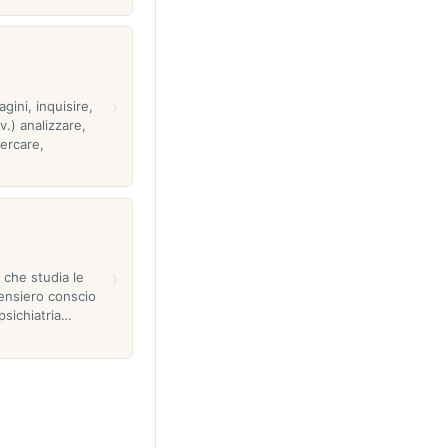
›
agini, inquisire,
v.) analizzare,
cercare,
›
a che studia le
pensiero conscio
psichiatria…