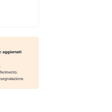
 e
aggiornati
.
riferimento.
 segnalazione.