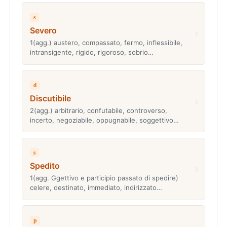
s
Severo
›
1(agg.) austero, compassato, fermo, inflessibile,
intransigente, rigido, rigoroso, sobrio…
d
Discutibile
›
2(agg.) arbitrario, confutabile, controverso,
incerto, negoziabile, oppugnabile, soggettivo…
s
Spedito
›
1(agg. Ggettivo e participio passato di spedire)
celere, destinato, immediato, indirizzato…
p