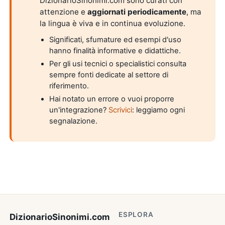
DizionarioSinonimi.com sono curati con
attenzione e
aggiornati periodicamente
, ma
la lingua è viva e in continua evoluzione.
Significati, sfumature ed esempi d'uso
hanno finalità informative e didattiche.
Per gli usi tecnici o specialistici consulta
sempre fonti dedicate al settore di
riferimento.
Hai notato un errore o vuoi proporre
un'integrazione?
Scrivici
: leggiamo ogni
segnalazione.
ESPLORA
DizionarioSinonimi
.com