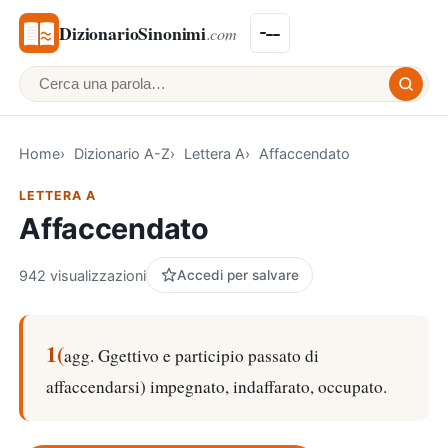
DizionarioSinonimi
.com
Cerca una parola
Home
Dizionario A-Z
Lettera A
Affaccendato
LETTERA A
Affaccendato
942 visualizzazioni
Accedi per salvare
1(
agg. Ggettivo e participio passato di
affaccendarsi) impegnato, indaffarato, occupato.