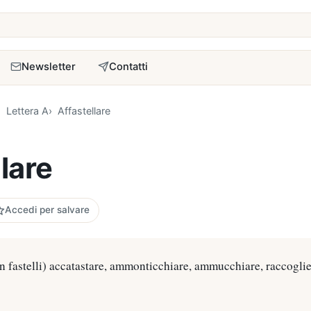
a
Newsletter
Contatti
Lettera A
Affastellare
lare
Accedi per salvare
in fastelli) accatastare, ammonticchiare, ammucchiare, raccoglie