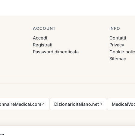
ACCOUNT
INFO
Accedi
Contatti
Registrati
Privacy
Password dimenticata
Cookie poli
Sitemap
ionnaireMedical.com
DizionarioItaliano.net
MedicalVoc
cy