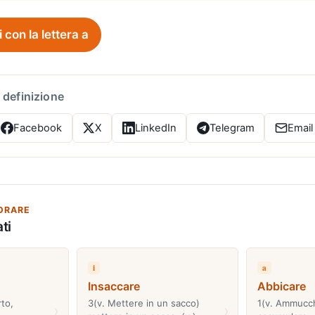
i con la lettera a
 definizione
Facebook
X
LinkedIn
Telegram
Email
ORARE
ti
i
a
Insaccare
Abbicare
rto,
3(v. Mettere in un sacco)
1(v. Ammucch
›
›