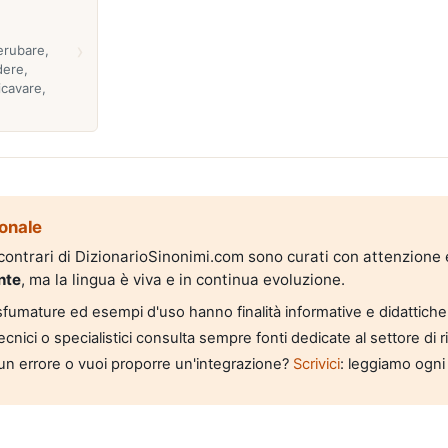
›
erubare,
dere,
icavare,
onale
i contrari di DizionarioSinonimi.com sono curati con attenzione
nte
, ma la lingua è viva e in continua evoluzione.
, sfumature ed esempi d'uso hanno finalità informative e didattiche
tecnici o specialistici consulta sempre fonti dedicate al settore di 
un errore o vuoi proporre un'integrazione?
Scrivici
: leggiamo ogni