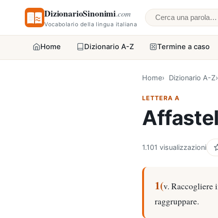
DizionarioSinonimi
.com
Cerca una parol
Vocabolario della lingua italiana
Home
Dizionario A-Z
Termine a caso
Home
Dizionario A-Z
LETTERA A
Affastel
1.101 visualizzazioni
1(
v. Raccogliere 
raggruppare.