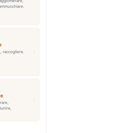
agglomerare,
ammucchiare.
e
›
, raccogliere.
e
›
rare,
iunire,