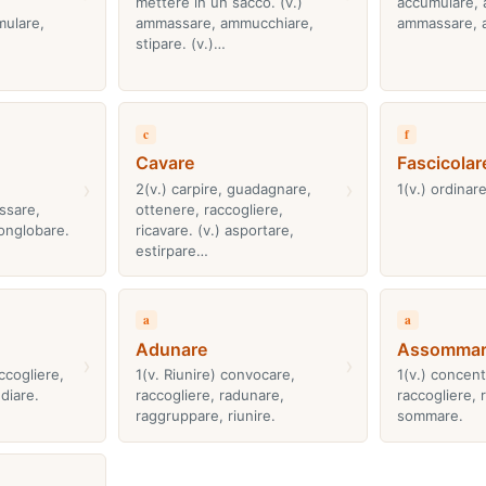
mettere in un sacco. (v.)
accumulare, 
ulare,
ammassare, ammucchiare,
ammassare, 
stipare. (v.)…
c
f
Cavare
Fascicolar
›
›
2(v.) carpire, guadagnare,
1(v.) ordinare
ssare,
ottenere, raccogliere,
onglobare.
ricavare. (v.) asportare,
estirpare…
a
a
Adunare
Assommar
›
›
accogliere,
1(v. Riunire) convocare,
1(v.) concent
diare.
raccogliere, radunare,
raccogliere, r
raggruppare, riunire.
sommare.