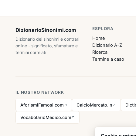
ESPLORA
DizionarioSinonimi
.com
Home
Dizionario dei sinonimi e contrari
Dizionario A-Z
online - significato, sfumature e
Ricerca
termini correlati
Termine a caso
IL NOSTRO NETWORK
AforismiFamosi.com
CalcioMercato.in
Dict
VocabolarioMedico.com
Cookie e priva