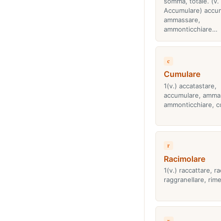
somma, totale. (v.
Accumulare) accum
ammassare,
ammonticchiare…
c
Cumulare
1(v.) accatastare,
accumulare, amma
ammonticchiare, c
r
Racimolare
1(v.) raccattare, r
raggranellare, rime
v