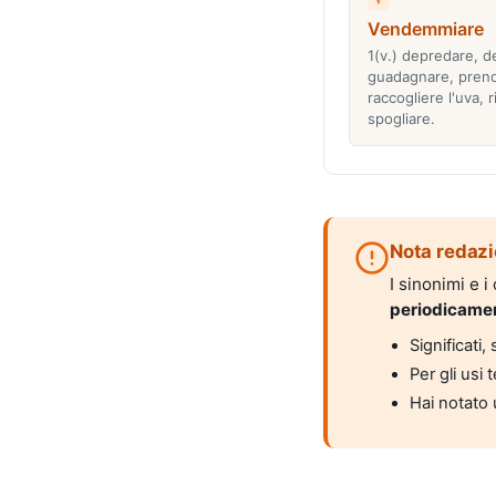
Vendemmiare
1(v.) depredare, d
guadagnare, pren
raccogliere l'uva, r
spogliare.
Nota redazi
I sinonimi e 
periodicame
Significati
Per gli usi 
Hai notato 