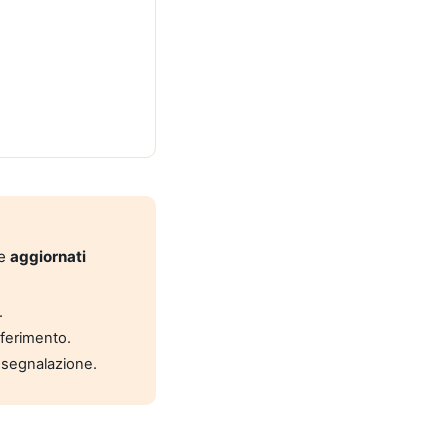
 e
aggiornati
.
riferimento.
 segnalazione.