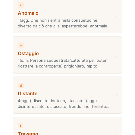
a
Anomalo
›
1(agg. Che non rientra nella consuetudine,
diverso da ciò che ci si aspetterebbe) anormale…
o
Ostaggio
›
1(s.m. Persona sequestrata/catturata per poter
ricattare la controparte) prigioniero, rapito…
d
Distante
›
4(agg.) discosto, lontano, staccato. (agg.)
disinteressato, distaccato, freddo, indifferente…
t
›
Traverso