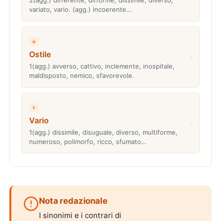
2(agg.) differente, difforme, dissimile, diverso,
variato, vario. (agg.) incoerente…
o
Ostile
›
1(agg.) avverso, cattivo, inclemente, inospitale,
maldisposto, nemico, sfavorevole.
v
Vario
›
1(agg.) dissimile, disuguale, diverso, multiforme,
numeroso, polimorfo, ricco, sfumato…
Nota redazionale
I sinonimi e i contrari di