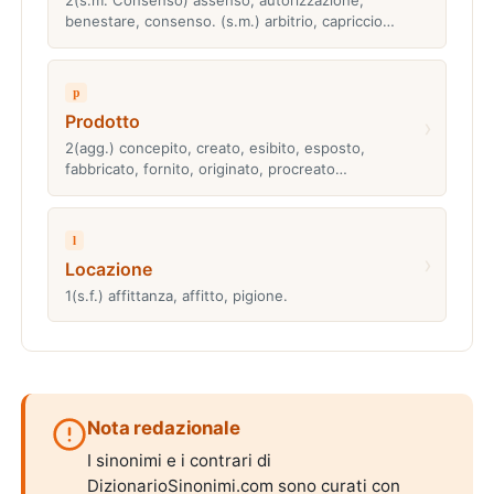
2(s.m. Consenso) assenso, autorizzazione,
benestare, consenso. (s.m.) arbitrio, capriccio…
p
Prodotto
›
2(agg.) concepito, creato, esibito, esposto,
fabbricato, fornito, originato, procreato…
l
›
Locazione
1(s.f.) affittanza, affitto, pigione.
Nota redazionale
I sinonimi e i contrari di
DizionarioSinonimi.com sono curati con