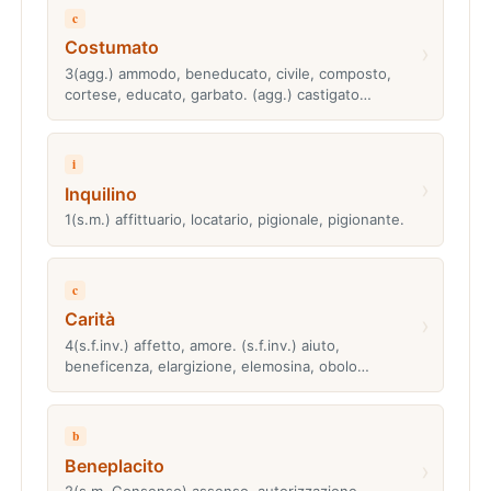
c
Costumato
›
3(agg.) ammodo, beneducato, civile, composto,
cortese, educato, garbato. (agg.) castigato…
i
›
Inquilino
1(s.m.) affittuario, locatario, pigionale, pigionante.
c
Carità
›
4(s.f.inv.) affetto, amore. (s.f.inv.) aiuto,
beneficenza, elargizione, elemosina, obolo…
b
Beneplacito
›