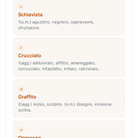
s
Schiavista
›
1(s.m.) aguzzino, negriero, oppressore,
sfruttatore.
c
Crucciato
›
1(agg.) addolorato, afflitto, amareggiato,
corrucciato, infastidito, irritato, rattristato…
g
Graffito
›
2(agg.) inciso, scolpito. (s.m.) disegno, incisione,
scritta.
o
Oppresso