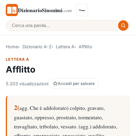
DizionarioSinonimi
.com
Cerca una parola
Home
Dizionario A-Z
Lettera A
Afflitto
LETTERA A
Afflitto
5.203 visualizzazioni
Accedi per salvare
2(
agg. Che è addolorato) colpito, gravato,
guastato, oppresso, prostrato, tormentato,
travagliato, tribolato, vessato. (agg.) addolorato,
affranto, amareggiato, angosciato, avvilito,