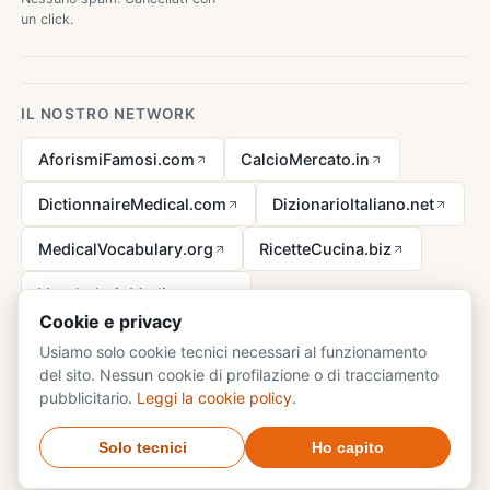
un click.
IL NOSTRO NETWORK
AforismiFamosi.com
CalcioMercato.in
DictionnaireMedical.com
DizionarioItaliano.net
MedicalVocabulary.org
RicetteCucina.biz
VocabolarioMedico.com
Cookie e privacy
Usiamo solo cookie tecnici necessari al funzionamento
del sito. Nessun cookie di profilazione o di tracciamento
Avviso legale ai sensi della legge n. 62 del 07.03.2001
pubblicitario.
Leggi la cookie policy
.
© 2026 DizionarioSinonimi.com - tutti i diritti riservati.
Privacy
·
Solo tecnici
Ho capito
Cookie
·
Contatti