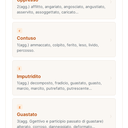
›
2(agg.) afflitto, angariato, angosciato, angustiato,
asservito, assoggettato, caricato…
c
Contuso
›
1(agg.) ammaccato, colpito, ferito, leso, livido,
percosso.
i
Imputridito
›
1(agg.) decomposto, fradicio, guastato, guasto,
marcio, marcito, putrefatto, putrescente…
g
Guastato
›
3(agg. Ggettivo e participio passato di guastare)
alterato, corroso, danneggiato, deformato…