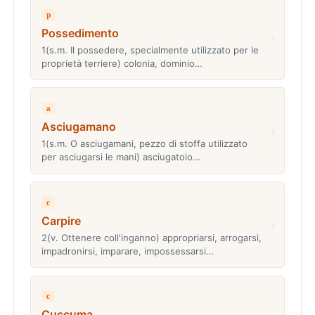
p
Possedimento
›
1(s.m. Il possedere, specialmente utilizzato per le
proprietà terriere) colonia, dominio…
a
Asciugamano
›
1(s.m. O asciugamani, pezzo di stoffa utilizzato
per asciugarsi le mani) asciugatoio…
c
Carpire
›
2(v. Ottenere coll'inganno) appropriarsi, arrogarsi,
impadronirsi, imparare, impossessarsi…
c
Cuccuma