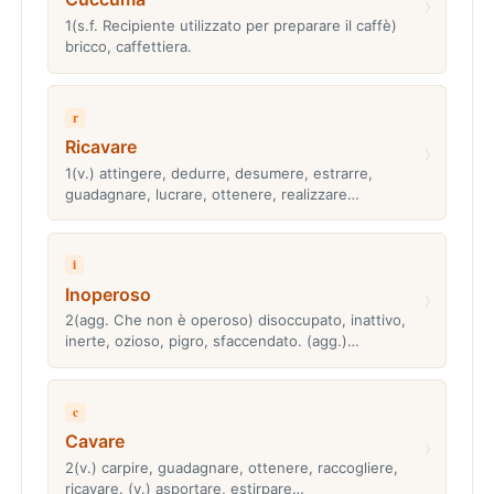
›
1(s.f. Recipiente utilizzato per preparare il caffè)
bricco, caffettiera.
r
Ricavare
›
1(v.) attingere, dedurre, desumere, estrarre,
guadagnare, lucrare, ottenere, realizzare…
i
Inoperoso
›
2(agg. Che non è operoso) disoccupato, inattivo,
inerte, ozioso, pigro, sfaccendato. (agg.)…
c
Cavare
›
2(v.) carpire, guadagnare, ottenere, raccogliere,
ricavare. (v.) asportare, estirpare…