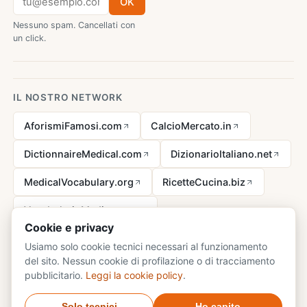
OK
Nessuno spam. Cancellati con
un click.
IL NOSTRO NETWORK
AforismiFamosi.com
CalcioMercato.in
DictionnaireMedical.com
DizionarioItaliano.net
MedicalVocabulary.org
RicetteCucina.biz
VocabolarioMedico.com
Cookie e privacy
Usiamo solo cookie tecnici necessari al funzionamento
del sito. Nessun cookie di profilazione o di tracciamento
Avviso legale ai sensi della legge n. 62 del 07.03.2001
pubblicitario.
Leggi la cookie policy
.
© 2026 DizionarioSinonimi.com - tutti i diritti riservati.
Privacy
·
Solo tecnici
Ho capito