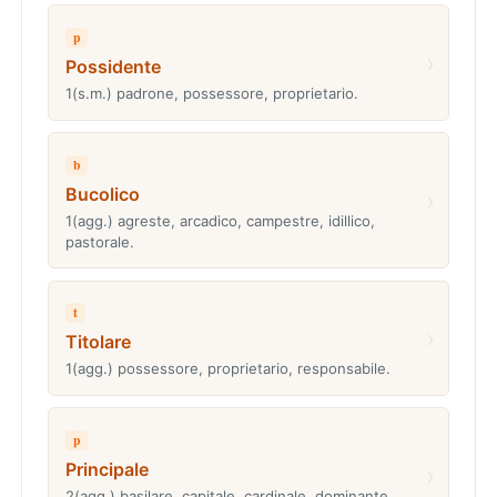
p
›
Possidente
1(s.m.) padrone, possessore, proprietario.
b
Bucolico
›
1(agg.) agreste, arcadico, campestre, idillico,
pastorale.
t
›
Titolare
1(agg.) possessore, proprietario, responsabile.
p
Principale
›
2(agg.) basilare, capitale, cardinale, dominante,