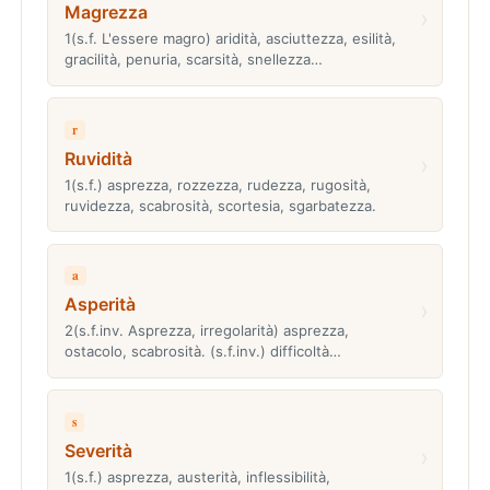
Magrezza
›
1(s.f. L'essere magro) aridità, asciuttezza, esilità,
gracilità, penuria, scarsità, snellezza…
r
Ruvidità
›
1(s.f.) asprezza, rozzezza, rudezza, rugosità,
ruvidezza, scabrosità, scortesia, sgarbatezza.
a
Asperità
›
2(s.f.inv. Asprezza, irregolarità) asprezza,
ostacolo, scabrosità. (s.f.inv.) difficoltà…
s
Severità
›
1(s.f.) asprezza, austerità, inflessibilità,