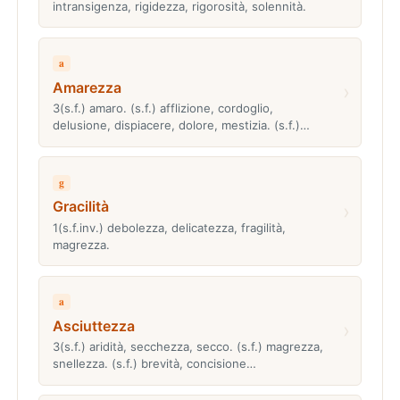
intransigenza, rigidezza, rigorosità, solennità.
a
Amarezza
›
3(s.f.) amaro. (s.f.) afflizione, cordoglio,
delusione, dispiacere, dolore, mestizia. (s.f.)…
g
Gracilità
›
1(s.f.inv.) debolezza, delicatezza, fragilità,
magrezza.
a
Asciuttezza
›
3(s.f.) aridità, secchezza, secco. (s.f.) magrezza,
snellezza. (s.f.) brevità, concisione…