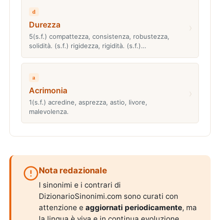
d
Durezza
›
5(s.f.) compattezza, consistenza, robustezza,
solidità. (s.f.) rigidezza, rigidità. (s.f.)…
a
Acrimonia
›
1(s.f.) acredine, asprezza, astio, livore,
malevolenza.
Nota redazionale
I sinonimi e i contrari di
DizionarioSinonimi.com sono curati con
attenzione e
aggiornati periodicamente
, ma
la lingua è viva e in continua evoluzione.