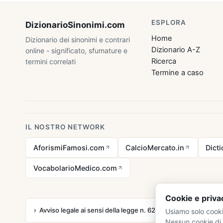
ESPLORA
DizionarioSinonimi
.com
Home
Dizionario dei sinonimi e contrari
Dizionario A-Z
online - significato, sfumature e
Ricerca
termini correlati
Termine a caso
IL NOSTRO NETWORK
AforismiFamosi.com
CalcioMercato.in
Dict
VocabolarioMedico.com
Cookie e priva
Avviso legale ai sensi della legge n. 62 del 07.03.2001
Usiamo solo cooki
Nessun cookie di 