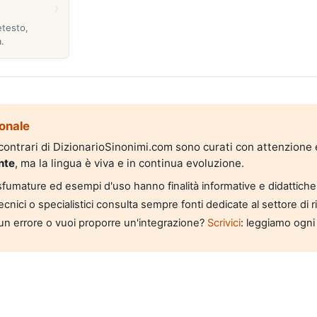
›
etesto,
.
onale
i contrari di DizionarioSinonimi.com sono curati con attenzione
nte
, ma la lingua è viva e in continua evoluzione.
, sfumature ed esempi d'uso hanno finalità informative e didattiche
tecnici o specialistici consulta sempre fonti dedicate al settore di 
un errore o vuoi proporre un'integrazione?
Scrivici
: leggiamo ogni