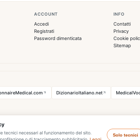
ACCOUNT
INFO
Accedi
Contatti
Registrati
Privacy
Password dimenticata
Cookie poli
Sitemap
ionnaireMedical.com
DizionarioItaliano.net
MedicalVoc
cy
e tecnici necessari al funzionamento del sito.
Solo tecnici
profilazione o di tracciamento pubblicitario.
Leggi