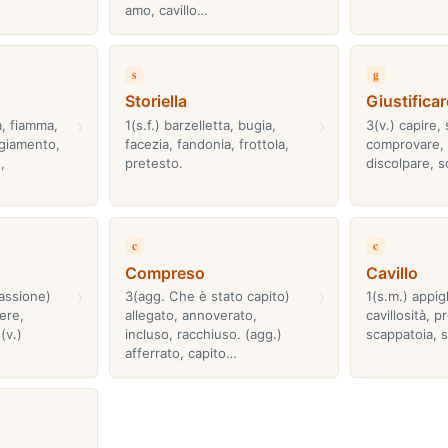
amo, cavillo…
s
g
Storiella
Giustificar
›
›
la, fiamma,
1(s.f.) barzelletta, bugia,
3(v.) capire, 
ggiamento,
facezia, fandonia, frottola,
comprovare, 
,
pretesto.
discolpare, s
c
c
Compreso
Cavillo
›
›
assione)
3(agg. Che è stato capito)
1(s.m.) appigl
gere,
allegato, annoverato,
cavillosità, p
(v.)
incluso, racchiuso. (agg.)
scappatoia, 
afferrato, capito…