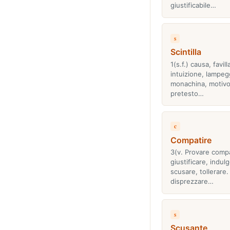
giustificabile…
s
Scintilla
1(s.f.) causa, favil
intuizione, lampe
monachina, motivo
pretesto…
c
Compatire
3(v. Provare comp
giustificare, indul
scusare, tollerare. 
disprezzare…
s
Scusante