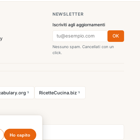
NEWSLETTER
Iscriviti agli aggiornamenti
OK
cy
Nessuno spam. Cancellati con un
click.
abulary.org
RicetteCucina.biz
Ho capito