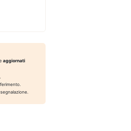
 e
aggiornati
.
riferimento.
 segnalazione.