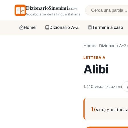
DizionarioSinonimi
.com
Cerca una parol
Vocabolario della lingua italiana
Home
Dizionario A-Z
Termine a caso
Home
Dizionario A-Z
LETTERA A
Alibi
1.410 visualizzazioni
1(
s.m.) giustifica