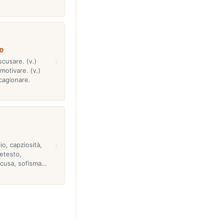
e
›
scusare. (v.)
motivare. (v.)
cagionare.
›
io, capziosità,
retesto,
scusa, sofisma…