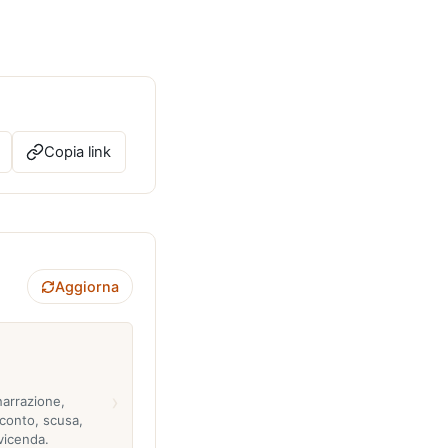
Copia link
Aggiorna
›
 narrazione,
cconto, scusa,
 vicenda.