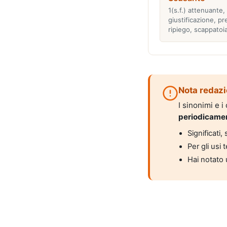
1(s.f.) attenuante,
giustificazione, pr
ripiego, scappatoia
Nota redazi
I sinonimi e 
periodicame
Significati
Per gli usi 
Hai notato 