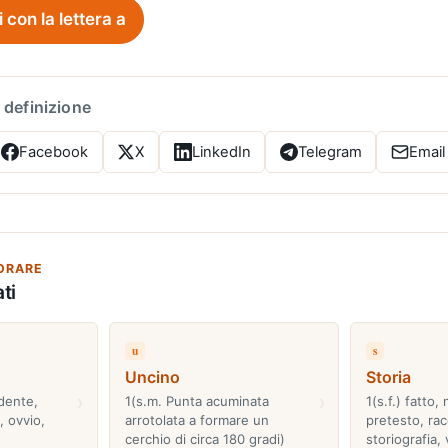
i con la lettera a
 definizione
Facebook
X
LinkedIn
Telegram
Email
ORARE
ti
u
s
Uncino
Storia
›
›
idente,
1(s.m. Punta acuminata
1(s.f.) fatto,
o, ovvio,
arrotolata a formare un
pretesto, ra
cerchio di circa 180 gradi)
storiografia,