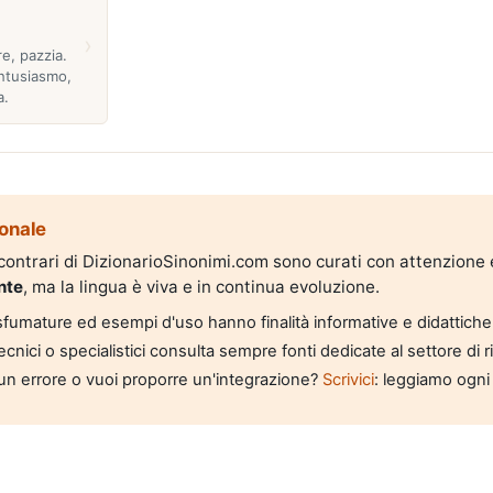
›
re, pazzia.
entusiasmo,
a.
onale
i contrari di DizionarioSinonimi.com sono curati con attenzione
nte
, ma la lingua è viva e in continua evoluzione.
, sfumature ed esempi d'uso hanno finalità informative e didattiche
tecnici o specialistici consulta sempre fonti dedicate al settore di 
un errore o vuoi proporre un'integrazione?
Scrivici
: leggiamo ogni