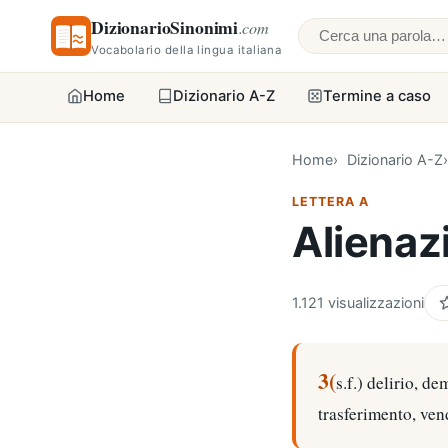
DizionarioSinonimi
.com
Cerca una parol
Vocabolario della lingua italiana
Home
Dizionario A-Z
Termine a caso
Home
Dizionario A-Z
LETTERA A
Alienaz
1.121 visualizzazioni
3(
s.f.) delirio, d
trasferimento, ven