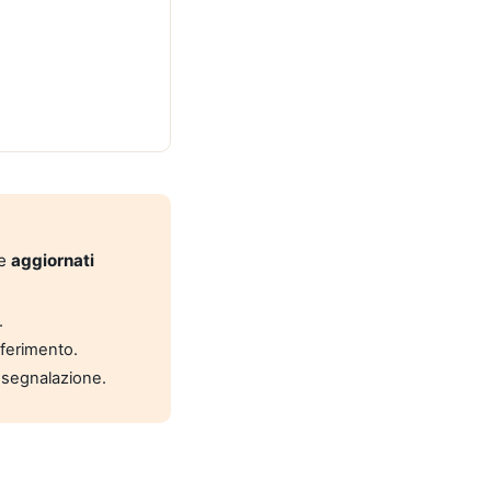
 e
aggiornati
.
riferimento.
 segnalazione.