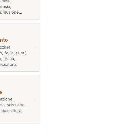
elirio,
ntasia,
a, illusione…
nto
›
zzire)
 follia. (s.m.)
o, grana,
eccatura.
e
›
iazione,
sma, scissione,
 spaccatura.