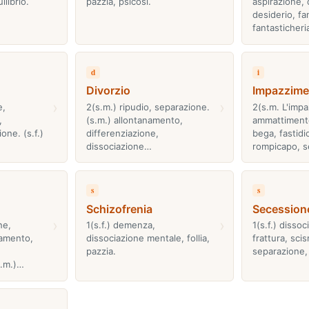
ilibrio.
pazzia, psicosi.
aspirazione, d
desiderio, fa
fantasticheri
d
i
Divorzio
Impazzime
›
›
e,
2(s.m.) ripudio, separazione.
2(s.m. L'impa
,
(s.m.) allontanamento,
ammattimento,
one. (s.f.)
differenziazione,
bega, fastidi
dissociazione…
rompicapo, s
s
s
Schizofrenia
Secession
›
›
ne,
1(s.f.) demenza,
1(s.f.) dissoc
amento,
dissociazione mentale, follia,
frattura, sci
pazzia.
separazione,
s.m.)…