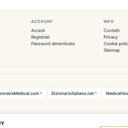
ACCOUNT
INFO
Accedi
Contatti
Registrati
Privacy
Password dimenticata
Cookie poli
Sitemap
ionnaireMedical.com
DizionarioItaliano.net
MedicalVoc
cy