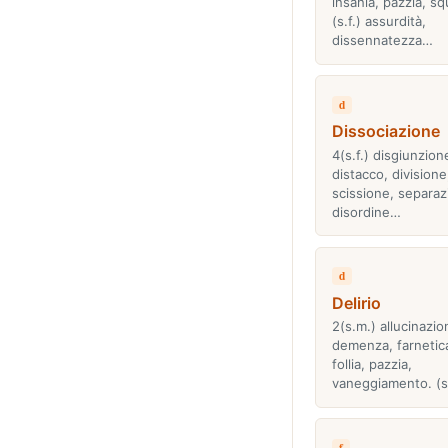
insania, pazzia, squ
(s.f.) assurdità,
dissennatezza…
d
Dissociazione
4(s.f.) disgiunzion
distacco, divisione
scissione, separazi
disordine…
d
Delirio
2(s.m.) allucinazio
demenza, farnetic
follia, pazzia,
vaneggiamento. (
f