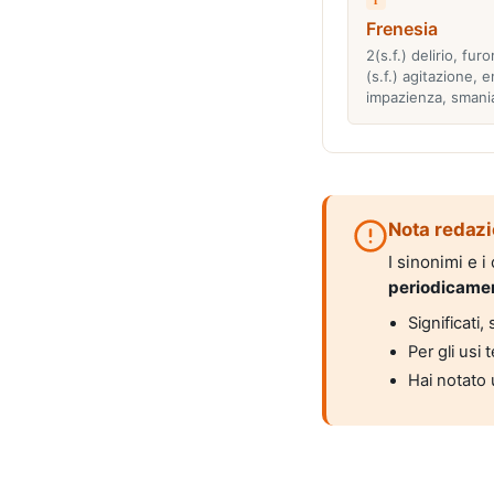
Frenesia
2(s.f.) delirio, furo
(s.f.) agitazione, 
impazienza, smani
Nota redazi
I sinonimi e 
periodicame
Significati
Per gli usi 
Hai notato 