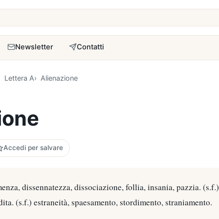
a
Newsletter
Contatti
Lettera A
Alienazione
ione
Accedi per salvare
emenza, dissennatezza, dissociazione, follia, insania, pazzia. (s.f.
dita. (s.f.) estraneità, spaesamento, stordimento, straniamento.