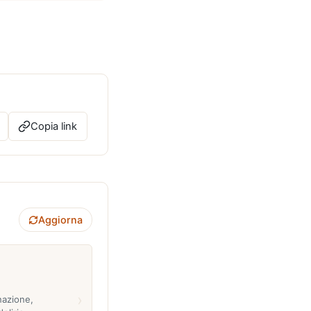
Copia link
Aggiorna
›
inazione,