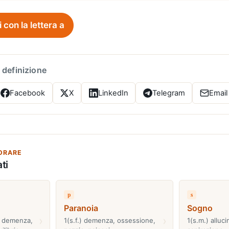
i con la lettera a
 definizione
Facebook
X
LinkedIn
Telegram
Email
ORARE
ti
p
s
Paranoia
Sogno
›
›
e, demenza,
1(s.f.) demenza, ossessione,
1(s.m.) alluc