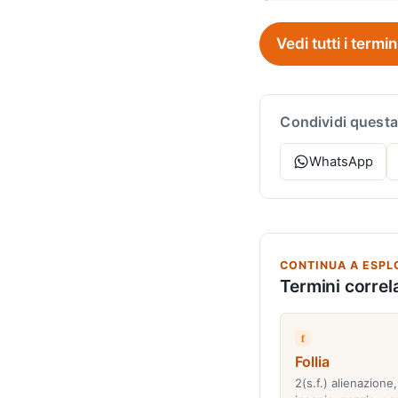
Vedi tutti i termin
Condividi questa
WhatsApp
CONTINUA A ESPL
Termini correla
f
Follia
2(s.f.) alienazion