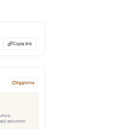
Copia link
Aggiorna
›
ultore,
api) apicultore.