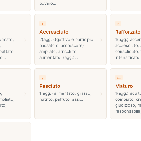
bovaro…
a
r
Accresciuto
Rafforzato
›
›
ormato,
2(agg. Ggettivo e participio
1(agg.) acce
,
passato di accrescere)
accresciuto,
buttato,
ampliato, arricchito,
consolidato, f
to…
aumentato. (agg.)…
intensificato
p
m
Pasciuto
Maturo
›
›
o,
1(agg.) alimentato, grasso,
1(agg.) adult
mpliato,
nutrito, paffuto, sazio.
compiuto, cr
uto,
giudizioso, m
responsabile,