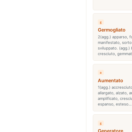
g
Germogliato
2(agg.) apparso, f
manifestato, sorto
sviluppato. (agg.) 
cresciuto, gemma
a
Aumentato
1(agg.) accresciut
allargato, alzato, a
amplificato, cresci
espanso, esteso…
g
Generatore