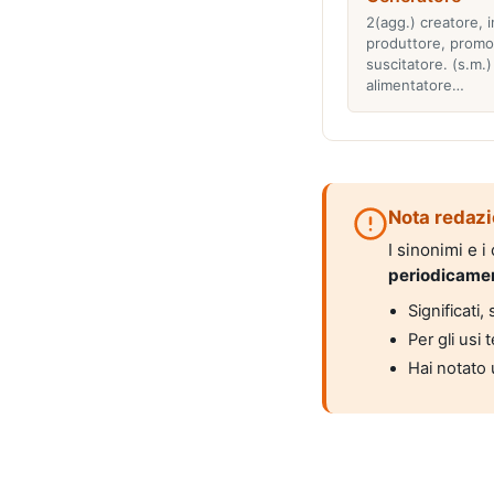
2(agg.) creatore, i
produttore, promo
suscitatore. (s.m.)
alimentatore…
Nota redazi
I sinonimi e 
periodicame
Significati
Per gli usi 
Hai notato 