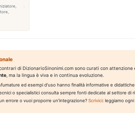
›
niziatore,
tore,
onale
i contrari di DizionarioSinonimi.com sono curati con attenzione
nte
, ma la lingua è viva e in continua evoluzione.
, sfumature ed esempi d'uso hanno finalità informative e didattiche
tecnici o specialistici consulta sempre fonti dedicate al settore di 
un errore o vuoi proporre un'integrazione?
Scrivici
: leggiamo ogni