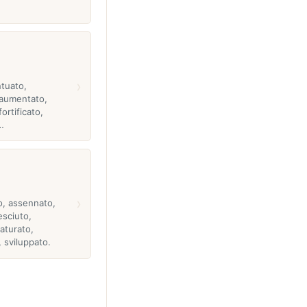
›
ntuato,
 aumentato,
ortificato,
…
›
o, assennato,
esciuto,
aturato,
 sviluppato.