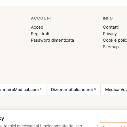
ACCOUNT
INFO
Accedi
Contatti
Registrati
Privacy
Password dimenticata
Cookie poli
Sitemap
ionnaireMedical.com
DizionarioItaliano.net
MedicalVoc
cy
e tecnici necessari al funzionamento del sito.