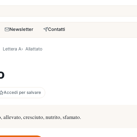
a
Newsletter
Contatti
Lettera A
Allattato
o
Accedi per salvare
, allevato, cresciuto, nutrito, sfamato.