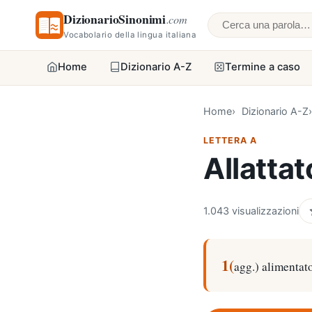
DizionarioSinonimi
.com
Cerca una parol
Vocabolario della lingua italiana
Home
Dizionario A-Z
Termine a caso
Home
Dizionario A-Z
LETTERA A
Allattat
1.043 visualizzazioni
1(
agg.) alimentato