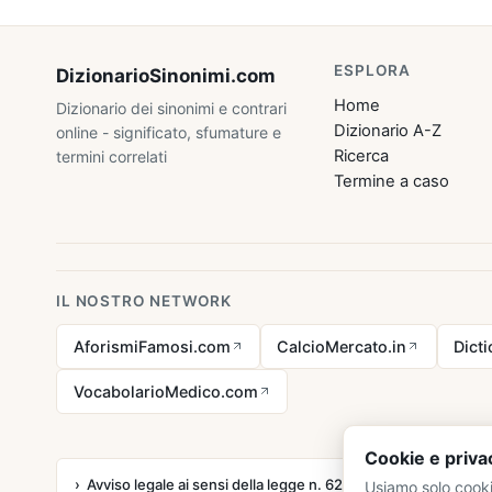
ESPLORA
DizionarioSinonimi
.com
Home
Dizionario dei sinonimi e contrari
Dizionario A-Z
online - significato, sfumature e
Ricerca
termini correlati
Termine a caso
IL NOSTRO NETWORK
AforismiFamosi.com
CalcioMercato.in
Dict
VocabolarioMedico.com
Cookie e priva
Avviso legale ai sensi della legge n. 62 del 07.03.2001
Usiamo solo cooki