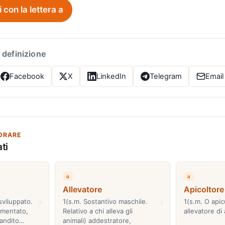
i con la lettera a
 definizione
Facebook
X
LinkedIn
Telegram
Email
ORARE
ti
a
a
Allevatore
Apicoltore
›
›
sviluppato.
1(s.m. Sostantivo maschile.
1(s.m. O apic
umentato,
Relativo a chi alleva gli
allevatore di 
randito…
animali) addestratore,