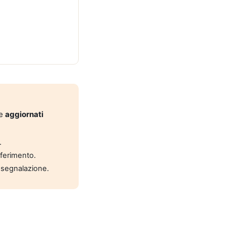
 e
aggiornati
.
riferimento.
 segnalazione.