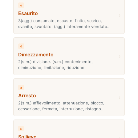
e
Esaurito
›
3(agg.) consumato, esausto, finito, scarico,
svanito, svuotato. (agg.) interamente venduto…
d
Dimezzamento
›
2(s.m.) divisione. (s.m.) contenimento,
diminuzione, limitazione, riduzione.
a
Arresto
›
2(s.m.) affievolimento, attenuazione, blocco,
cessazione, fermata, interruzione, ristagno…
s
Sollievo