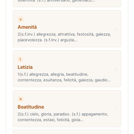
a
Amenità
›
2(s.f.inv.) allegrezza, attrattiva, festosità, gaiezza,
piacevolezza. (s.f.inv.) arguzia…
l
Letizia
›
1(s.f.) allegrezza, allegria, beatitudine,
contentezza, esultanza, felicità, gaiezza, gaudio…
b
Beatitudine
›
2(s.f.) cielo, gloria, paradiso. (s.f.) appagamento,
contentezza, estasi, felicità, gioia…