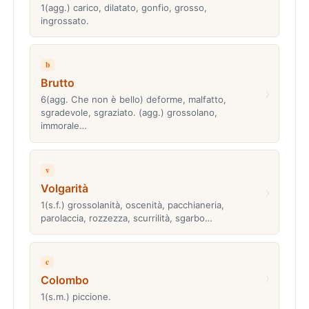
1(agg.) carico, dilatato, gonfio, grosso,
ingrossato.
b
Brutto
›
6(agg. Che non è bello) deforme, malfatto,
sgradevole, sgraziato. (agg.) grossolano,
immorale…
v
Volgarità
›
1(s.f.) grossolanità, oscenità, pacchianeria,
parolaccia, rozzezza, scurrilità, sgarbo…
c
›
Colombo
1(s.m.) piccione.