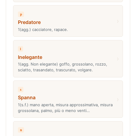
p
›
Predatore
1(agg.) cacciatore, rapace.
i
Inelegante
›
1(agg. Non elegante) goffo, grossolano, rozzo,
sciatto, trasandato, trascurato, volgare.
s
Spanna
›
1(s.f.) mano aperta, misura approssimativa, misura
grossolana, palmo, più o meno venti…
n