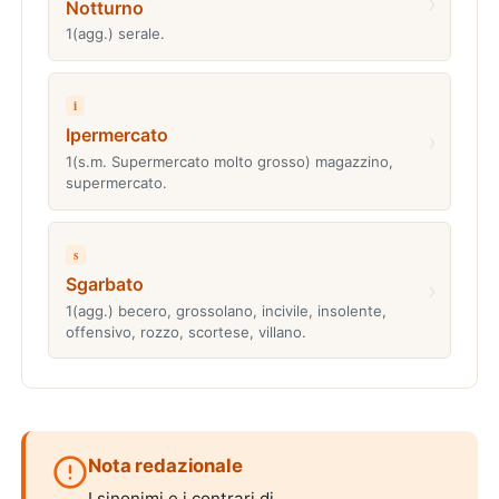
›
Notturno
1(agg.) serale.
i
Ipermercato
›
1(s.m. Supermercato molto grosso) magazzino,
supermercato.
s
Sgarbato
›
1(agg.) becero, grossolano, incivile, insolente,
offensivo, rozzo, scortese, villano.
Nota redazionale
I sinonimi e i contrari di