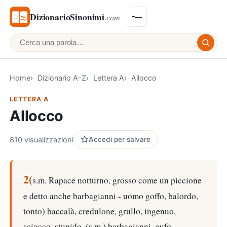
DizionarioSinonimi
.com
Cerca una parola
Home
Dizionario A-Z
Lettera A
Allocco
LETTERA A
Allocco
810 visualizzazioni
Accedi per salvare
2(
s.m. Rapace notturno, grosso come un piccione
e detto anche barbagianni - uomo goffo, balordo,
tonto) baccalà, credulone, grullo, ingenuo,
sciocco, stupido. (s.m.) barbagianni, gufo.