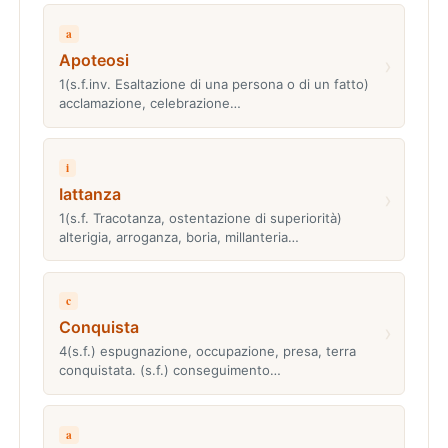
a
Apoteosi
›
1(s.f.inv. Esaltazione di una persona o di un fatto)
acclamazione, celebrazione…
i
Iattanza
›
1(s.f. Tracotanza, ostentazione di superiorità)
alterigia, arroganza, boria, millanteria…
c
Conquista
›
4(s.f.) espugnazione, occupazione, presa, terra
conquistata. (s.f.) conseguimento…
a