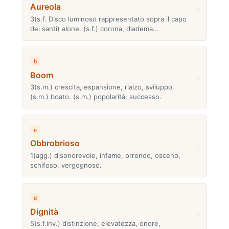
Aureola
›
3(s.f. Disco luminoso rappresentato sopra il capo
dei santi) alone. (s.f.) corona, diadema…
b
Boom
›
3(s.m.) crescita, espansione, rialzo, sviluppo.
(s.m.) boato. (s.m.) popolarità, successo.
o
Obbrobrioso
›
1(agg.) disonorevole, infame, orrendo, osceno,
schifoso, vergognoso.
d
Dignità
›
5(s.f.inv.) distinzione, elevatezza, onore,