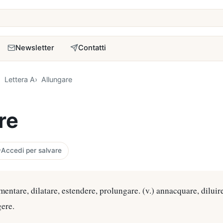
a
Newsletter
Contatti
Lettera A
Allungare
re
Accedi per salvare
mentare, dilatare, estendere, prolungare. (v.) annacquare, diluire
gere.