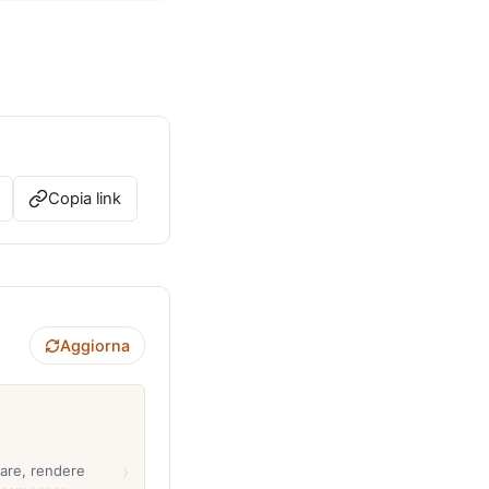
Copia link
Aggiorna
›
uare, rendere