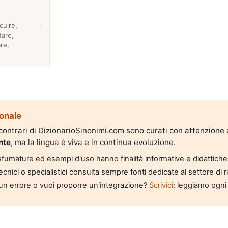
›
cuire,
tare,
re,
onale
i contrari di DizionarioSinonimi.com sono curati con attenzione
nte
, ma la lingua è viva e in continua evoluzione.
, sfumature ed esempi d'uso hanno finalità informative e didattiche
tecnici o specialistici consulta sempre fonti dedicate al settore di 
un errore o vuoi proporre un'integrazione?
Scrivici
: leggiamo ogni