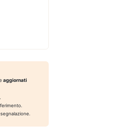
 e
aggiornati
.
riferimento.
 segnalazione.