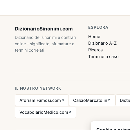
ESPLORA
DizionarioSinonimi
.com
Home
Dizionario dei sinonimi e contrari
Dizionario A-Z
online - significato, sfumature e
Ricerca
termini correlati
Termine a caso
IL NOSTRO NETWORK
AforismiFamosi.com
CalcioMercato.in
Dict
VocabolarioMedico.com
Cookie e priva