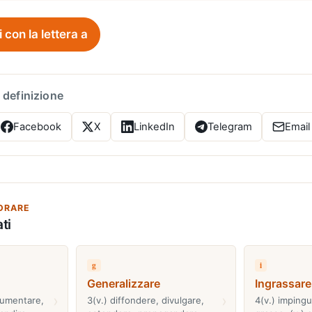
i con la lettera a
 definizione
Facebook
X
LinkedIn
Telegram
Email
ORARE
ti
g
i
Generalizzare
Ingrassare
›
›
aumentare,
3(v.) diffondere, divulgare,
4(v.) imping