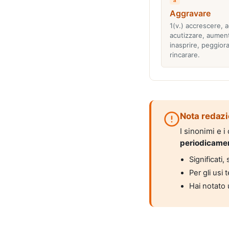
Aggravare
1(v.) accrescere, a
acutizzare, aumen
inasprire, peggiora
rincarare.
Nota redazi
I sinonimi e 
periodicame
Significati
Per gli usi 
Hai notato 