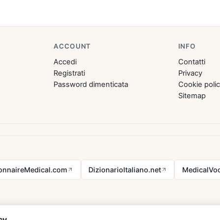
ACCOUNT
INFO
Accedi
Contatti
Registrati
Privacy
Password dimenticata
Cookie poli
Sitemap
ionnaireMedical.com
DizionarioItaliano.net
MedicalVoc
cy