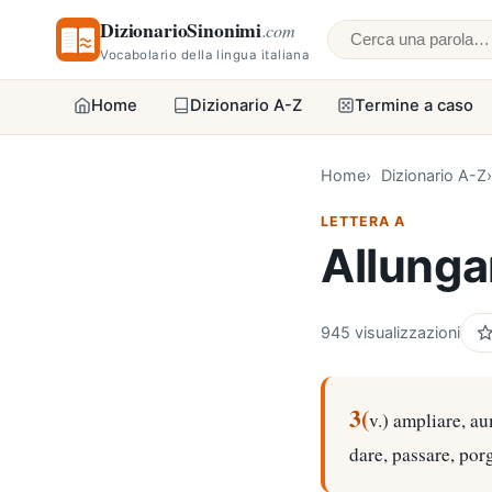
DizionarioSinonimi
.com
Cerca una parol
Vocabolario della lingua italiana
Home
Dizionario A-Z
Termine a caso
Home
Dizionario A-Z
LETTERA A
Allunga
945 visualizzazioni
3(
v.) ampliare, au
dare, passare, por