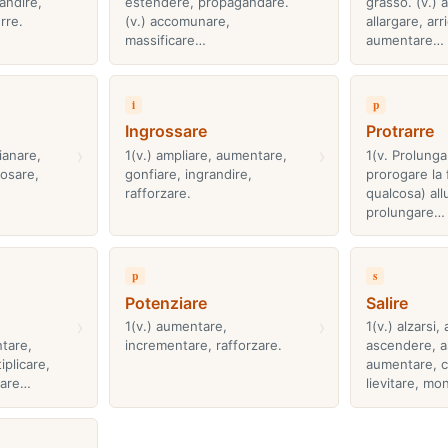
andire,
estendere, propagandare.
grasso. (v.) 
rre.
(v.) accomunare,
allargare, arr
massificare…
aumentare…
i
p
Ingrossare
Protrarre
›
›
ianare,
1(v.) ampliare, aumentare,
1(v. Prolung
iosare,
gonfiare, ingrandire,
prorogare la 
rafforzare.
qualcosa) all
prolungare…
p
s
Potenziare
Salire
›
›
1(v.) aumentare,
1(v.) alzarsi,
tare,
incrementare, rafforzare.
ascendere, a
iplicare,
aumentare, c
zare…
lievitare, m