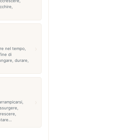
accrescere,
icchire,
›
are nel tempo,
fine di
ungare, durare,
›
 arrampicarsi,
ssurgere,
rescere,
ontare…