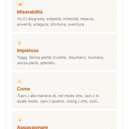
m
Miserabilità
›
1(s.f.) disgrazia, empietà, infelicità, miseria,
povertà, sciagura, sfortuna, sventura.
i
Impietoso
›
1(agg. Senza pietà) crudele, disumano, inumano,
senza pietà, spietato.
c
Come
›
7(avv.) alla maniera di, nel modo che. (avv.) in
quale modo. (avv.) quanto. (cong.) che, così…
a
Appassionare
›