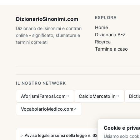
ESPLORA
DizionarioSinonimi
.com
Home
Dizionario dei sinonimi e contrari
Dizionario A-Z
online - significato, sfumature e
Ricerca
termini correlati
Termine a caso
IL NOSTRO NETWORK
AforismiFamosi.com
CalcioMercato.in
Dict
VocabolarioMedico.com
Cookie e priva
Avviso legale ai sensi della legge n. 62 del 07.03.2001
Usiamo solo cooki