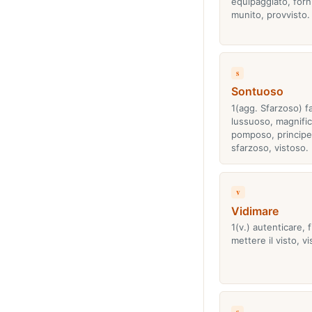
equipaggiato, forn
munito, provvisto.
s
Sontuoso
1(agg. Sfarzoso) f
lussuoso, magnific
pomposo, principe
sfarzoso, vistoso.
v
Vidimare
1(v.) autenticare, 
mettere il visto, vi
s