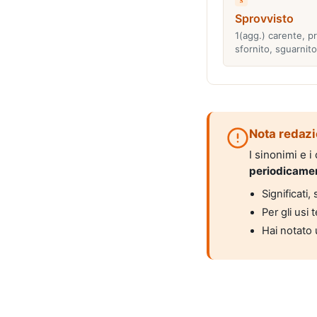
Sprovvisto
1(agg.) carente, pr
sfornito, sguarnito
Nota redazi
I sinonimi e 
periodicame
Significati
Per gli usi 
Hai notato 