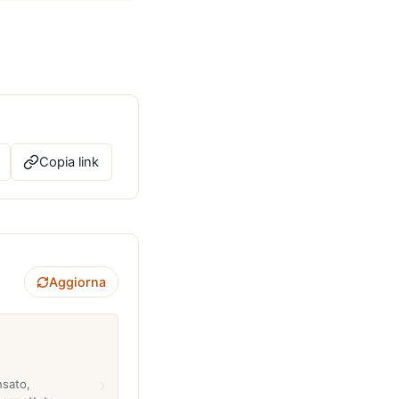
Copia link
Aggiorna
›
nsato,