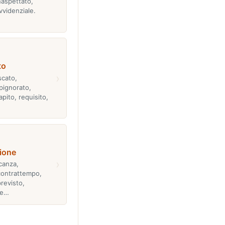
naspettato,
vvidenziale.
to
›
scato,
pignorato,
apito, requisito,
ione
›
icanza,
 contrattempo,
previsto,
te…