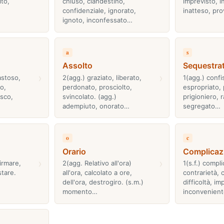
ito,
chiuso, clandestino,
imprevisto, i
confidenziale, ignorato,
inatteso, pro
ignoto, inconfessato…
a
s
Assolto
Sequestra
›
›
astoso,
2(agg.) graziato, liberato,
1(agg.) confi
o,
perdonato, prosciolto,
espropriato, 
sco,
svincolato. (agg.)
prigioniero, r
adempiuto, onorato…
segregato…
o
c
Orario
Complicaz
›
›
firmare,
2(agg. Relativo all'ora)
1(s.f.) compl
stare.
all'ora, calcolato a ore,
contrarietà,
dell'ora, destrogiro. (s.m.)
difficoltà, im
momento…
inconvenien