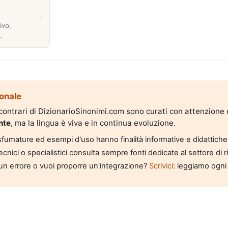
›
ivo,
.
onale
i contrari di DizionarioSinonimi.com sono curati con attenzione
nte
, ma la lingua è viva e in continua evoluzione.
, sfumature ed esempi d'uso hanno finalità informative e didattiche
tecnici o specialistici consulta sempre fonti dedicate al settore di 
un errore o vuoi proporre un'integrazione?
Scrivici
: leggiamo ogni