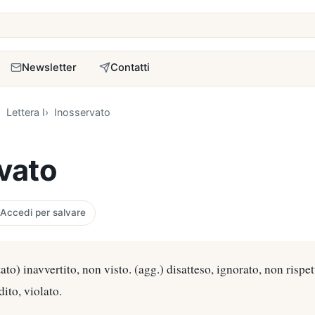
a
Newsletter
Contatti
Lettera I
Inosservato
vato
Accedi per salvare
ato) inavvertito, non visto. (agg.) disatteso, ignorato, non rispe
dito, violato.