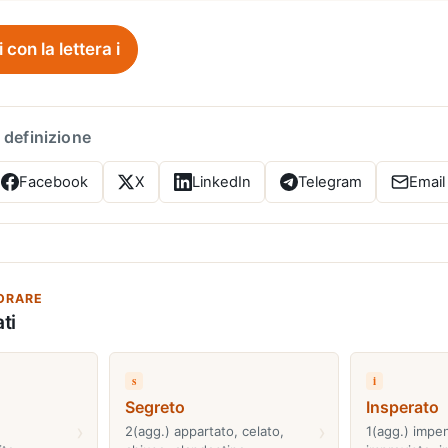
i con la lettera i
 definizione
Facebook
X
LinkedIn
Telegram
Email
ORARE
ti
s
i
Segreto
Insperato
›
›
2(agg.) appartato, celato,
1(agg.) impe