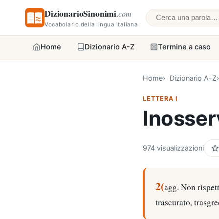
DizionarioSinonimi
.com
Cerca una parol
Vocabolario della lingua italiana
Home
Dizionario A-Z
Termine a caso
Home
Dizionario A-Z
LETTERA I
Inosser
974 visualizzazioni
2(
agg. Non rispett
trascurato, trasgre