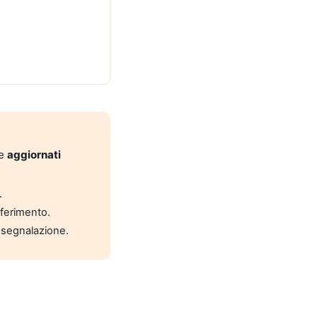
 e
aggiornati
.
riferimento.
 segnalazione.