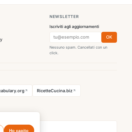
NEWSLETTER
Iscriviti agli aggiornamenti
OK
cy
Nessuno spam. Cancellati con un
click.
abulary.org
RicetteCucina.biz
Ho capito