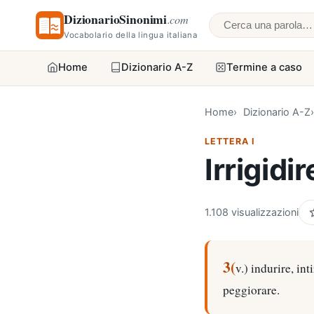
DizionarioSinonimi
.com
Cerca una parol
Vocabolario della lingua italiana
Home
Dizionario A-Z
Termine a caso
Home
Dizionario A-Z
LETTERA I
Irrigidir
1.108 visualizzazioni
3(
v.) indurire, int
peggiorare.