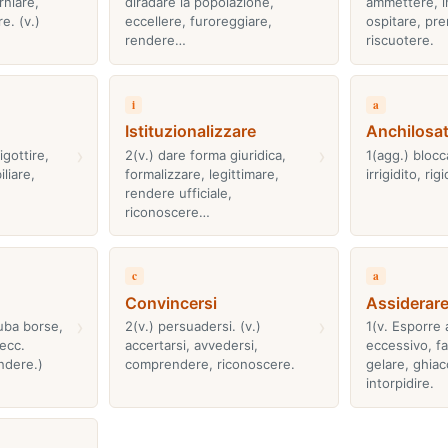
rniare,
diradare la popolazione,
ammettere, i
e. (v.)
eccellere, furoreggiare,
ospitare, pr
rendere…
riscuotere.
i
a
Istituzionalizzare
Anchilosa
›
›
igottire,
2(v.) dare forma giuridica,
1(agg.) blocc
liare,
formalizzare, legittimare,
irrigidito, rig
.
rendere ufficiale,
riconoscere…
c
a
Convincersi
Assiderar
›
›
uba borse,
2(v.) persuadersi. (v.)
1(v. Esporre
 ecc.
accertarsi, avvedersi,
eccessivo, fa
ndere.)
comprendere, riconoscere.
gelare, ghiacc
intorpidire.