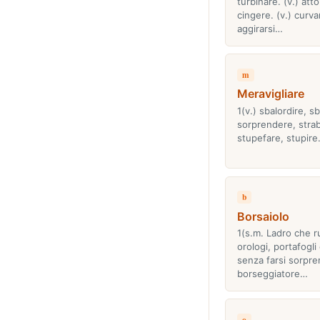
turbinare. (v.) atto
cingere. (v.) curvar
aggirarsi…
m
Meravigliare
1(v.) sbalordire, sb
sorprendere, strabi
stupefare, stupire
b
Borsaiolo
1(s.m. Ladro che r
orologi, portafogli
senza farsi sorpre
borseggiatore…
o