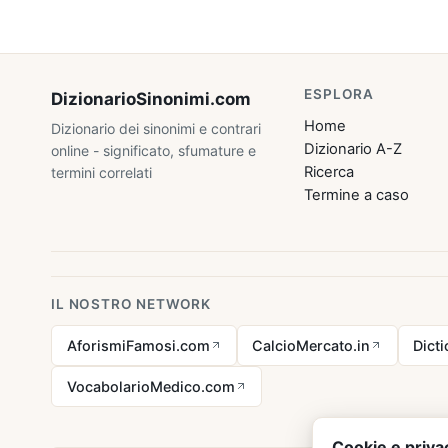
ESPLORA
DizionarioSinonimi
.com
Home
Dizionario dei sinonimi e contrari
Dizionario A-Z
online - significato, sfumature e
Ricerca
termini correlati
Termine a caso
IL NOSTRO NETWORK
AforismiFamosi.com
CalcioMercato.in
Dict
VocabolarioMedico.com
Cookie e priva