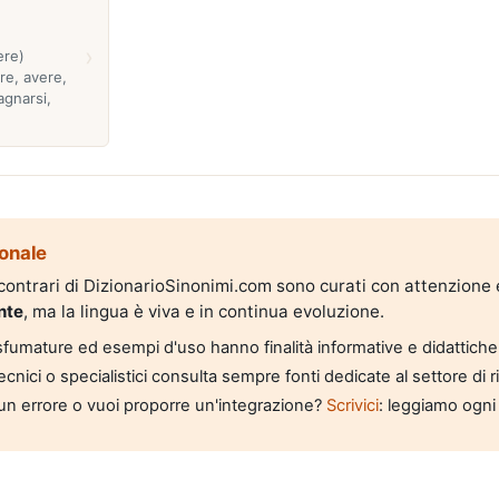
›
ere)
re, avere,
agnarsi,
onale
i contrari di DizionarioSinonimi.com sono curati con attenzione
nte
, ma la lingua è viva e in continua evoluzione.
, sfumature ed esempi d'uso hanno finalità informative e didattiche
tecnici o specialistici consulta sempre fonti dedicate al settore di 
un errore o vuoi proporre un'integrazione?
Scrivici
: leggiamo ogni