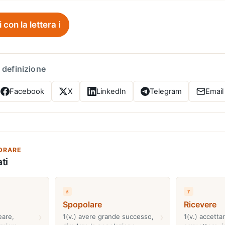
i con la lettera i
 definizione
Facebook
X
LinkedIn
Telegram
Email
ORARE
ti
s
r
Spopolare
Ricevere
›
›
eare,
1(v.) avere grande successo,
1(v.) accetta