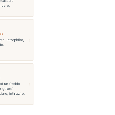
ncassare,
endere,
to
›
ato, intorpidito,
ido.
e
›
 ad un freddo
r gelare)
iare, intirizzire,