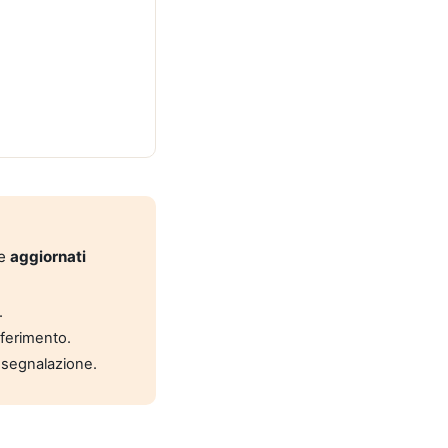
 e
aggiornati
.
riferimento.
 segnalazione.