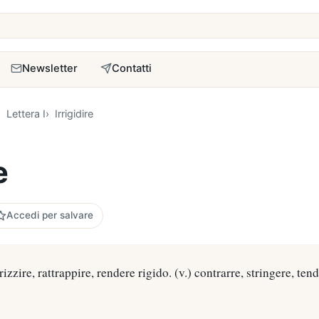
a
Newsletter
Contatti
Lettera I
Irrigidire
e
Accedi per salvare
irizzire, rattrappire, rendere rigido. (v.) contrarre, stringere, tend