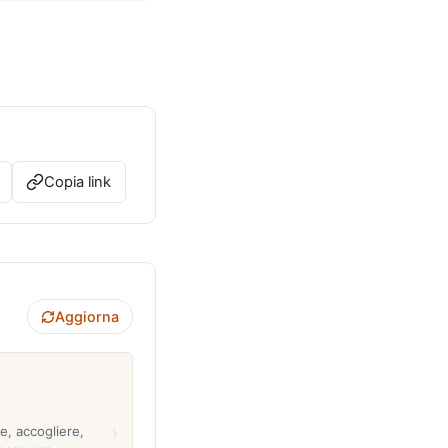
Copia link
Aggiorna
›
re, accogliere,