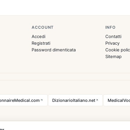
ACCOUNT
INFO
Accedi
Contatti
Registrati
Privacy
Password dimenticata
Cookie poli
Sitemap
ionnaireMedical.com
DizionarioItaliano.net
MedicalVoc
cy