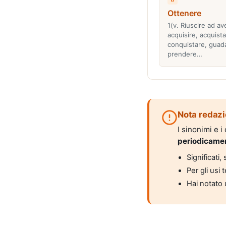
Ottenere
1(v. Riuscire ad av
acquisire, acquista
conquistare, guad
prendere…
Nota redazi
I sinonimi e 
periodicame
Significati
Per gli usi 
Hai notato 