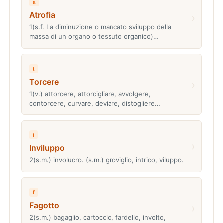
a
Atrofia
›
1(s.f. La diminuzione o mancato sviluppo della
massa di un organo o tessuto organico)…
t
Torcere
›
1(v.) attorcere, attorcigliare, avvolgere,
contorcere, curvare, deviare, distogliere…
i
›
Inviluppo
2(s.m.) involucro. (s.m.) groviglio, intrico, viluppo.
f
Fagotto
›
2(s.m.) bagaglio, cartoccio, fardello, involto,