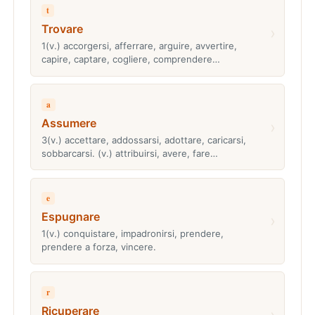
t
Trovare
›
1(v.) accorgersi, afferrare, arguire, avvertire,
capire, captare, cogliere, comprendere…
a
Assumere
›
3(v.) accettare, addossarsi, adottare, caricarsi,
sobbarcarsi. (v.) attribuirsi, avere, fare…
e
Espugnare
›
1(v.) conquistare, impadronirsi, prendere,
prendere a forza, vincere.
r
Ricuperare
›