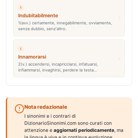
i
Indubitabilmente
›
1(avv.) certamente, innegabilmente, ovviamente,
senza dubbio, senz'altro.
i
Innamorarsi
›
2(v.) accendersi, incapricciarsi, infatuarsi,
infiammarsi, invaghirsi, perdere la testa…
Nota redazionale
I sinonimi e i contrari di
DizionarioSinonimi.com sono curati con
attenzione e
aggiornati periodicamente
, ma
la lingua è viva e in continua evoluzione.