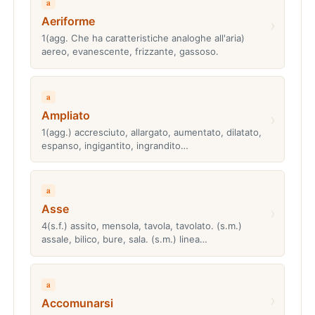
a
Aeriforme
›
1(agg. Che ha caratteristiche analoghe all'aria)
aereo, evanescente, frizzante, gassoso.
a
Ampliato
›
1(agg.) accresciuto, allargato, aumentato, dilatato,
espanso, ingigantito, ingrandito…
a
Asse
›
4(s.f.) assito, mensola, tavola, tavolato. (s.m.)
assale, bilico, bure, sala. (s.m.) linea…
a
›
Accomunarsi