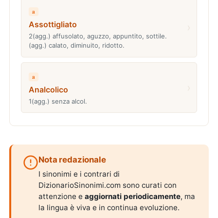
a
Assottigliato
›
2(agg.) affusolato, aguzzo, appuntito, sottile.
(agg.) calato, diminuito, ridotto.
a
›
Analcolico
1(agg.) senza alcol.
Nota redazionale
I sinonimi e i contrari di
DizionarioSinonimi.com sono curati con
attenzione e
aggiornati periodicamente
, ma
la lingua è viva e in continua evoluzione.