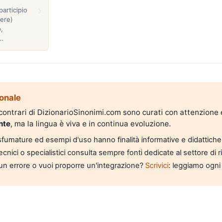
›
articipio
ere)
,
…
onale
i contrari di DizionarioSinonimi.com sono curati con attenzione
nte
, ma la lingua è viva e in continua evoluzione.
, sfumature ed esempi d'uso hanno finalità informative e didattiche
tecnici o specialistici consulta sempre fonti dedicate al settore di 
un errore o vuoi proporre un'integrazione?
Scrivici
: leggiamo ogni