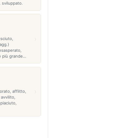
 sviluppato.
o
›
sciuto,
agg.)
 esasperato,
re più grande…
›
rato, afflitto,
avvilito,
spiaciuto,