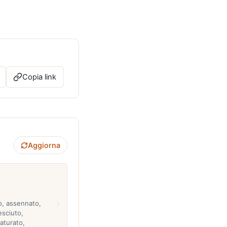
Copia link
Aggiorna
›
o, assennato,
esciuto,
aturato,