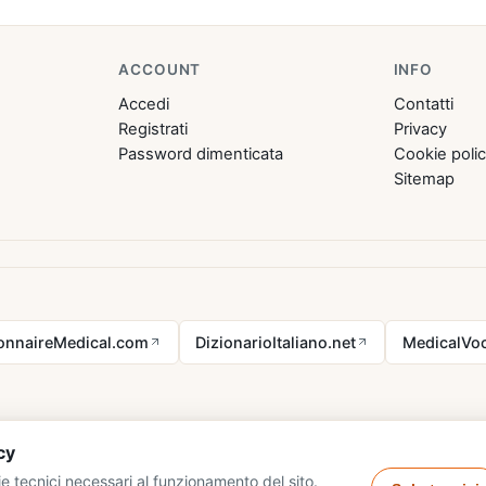
ACCOUNT
INFO
Accedi
Contatti
Registrati
Privacy
Password dimenticata
Cookie poli
Sitemap
ionnaireMedical.com
DizionarioItaliano.net
MedicalVoc
cy
e tecnici necessari al funzionamento del sito.