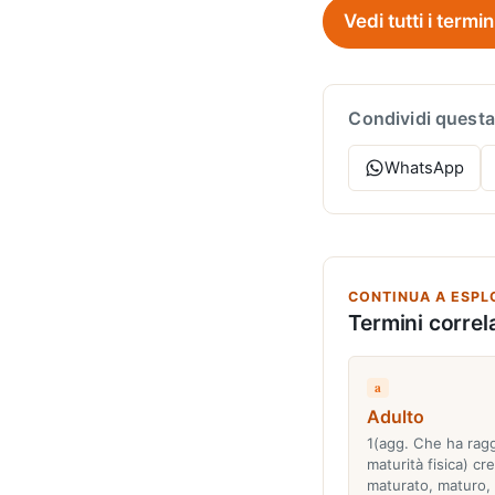
Vedi tutti i termin
Condividi questa
WhatsApp
CONTINUA A ESPL
Termini correla
a
Adulto
1(agg. Che ha ragg
maturità fisica) cr
maturato, maturo,