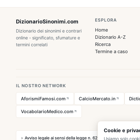
ESPLORA
DizionarioSinonimi
.com
Home
Dizionario dei sinonimi e contrari
Dizionario A-Z
online - significato, sfumature e
Ricerca
termini correlati
Termine a caso
IL NOSTRO NETWORK
AforismiFamosi.com
CalcioMercato.in
Dict
VocabolarioMedico.com
Cookie e priva
Avviso legale ai sensi della legge n. 62 del 07.03.2001
Usiamo solo cooki