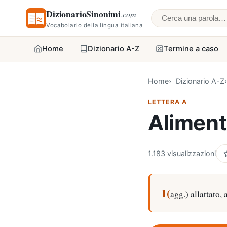
DizionarioSinonimi
.com
Cerca una parol
Vocabolario della lingua italiana
Home
Dizionario A-Z
Termine a caso
Home
Dizionario A-Z
LETTERA A
Aliment
1.183 visualizzazioni
1(
agg.) allattato,