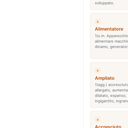
sviluppato.
a
Alimentatore
1(s.m. Apparecchi
alimentare macchin
dinamo, generator
a
Ampliato
1(agg.) accresciut
allargato, aumenta
dilatato, espanso,
ingigantito, ingra
a
Accresciuto