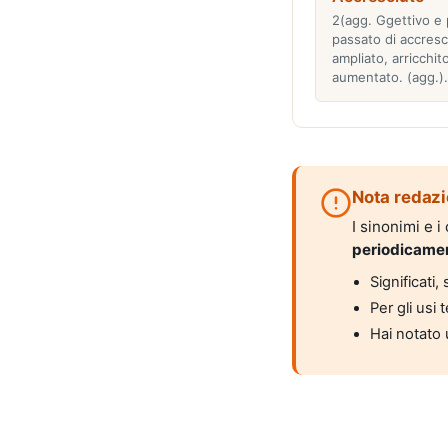
2(agg. Ggettivo e p
passato di accresc
ampliato, arricchito
aumentato. (agg.)
Nota redazi
I sinonimi e 
periodicame
Significati
Per gli usi 
Hai notato 