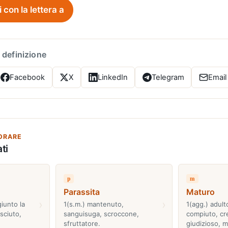
i con la lettera a
 definizione
Facebook
X
LinkedIn
Telegram
Email
ORARE
ti
p
m
Parassita
Maturo
›
›
iunto la
1(s.m.) mantenuto,
1(agg.) adult
esciuto,
sanguisuga, scroccone,
compiuto, cr
sfruttatore.
giudizioso, m