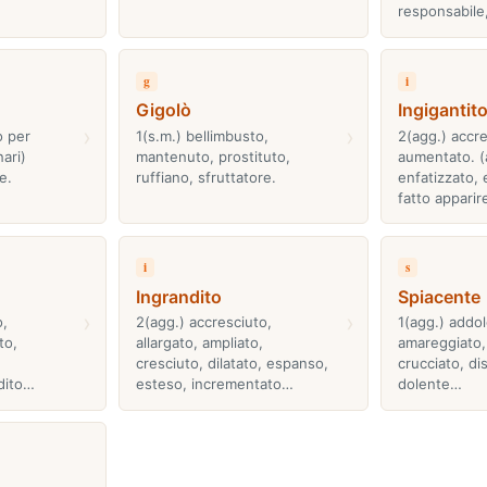
responsabile,
g
i
Gigolò
Ingigantit
›
›
o per
1(s.m.) bellimbusto,
2(agg.) accre
ari)
mantenuto, prostituto,
aumentato. (
e.
ruffiano, sfruttatore.
enfatizzato,
fatto appari
i
s
Ingrandito
Spiacente
›
›
o,
2(agg.) accresciuto,
1(agg.) addolo
to,
allargato, ampliato,
amareggiato, 
cresciuto, dilatato, espanso,
crucciato, di
ndito…
esteso, incrementato…
dolente…