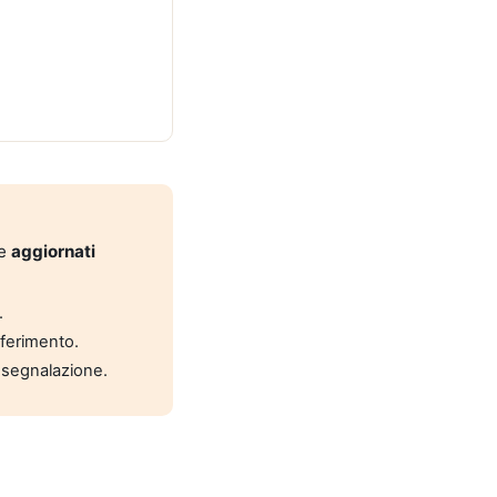
 e
aggiornati
.
riferimento.
 segnalazione.