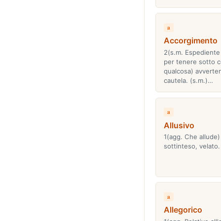
a
Accorgimento
2(s.m. Espediente 
per tenere sotto c
qualcosa) avverte
cautela. (s.m.)…
a
Allusivo
1(agg. Che allude)
sottinteso, velato.
a
Allegorico