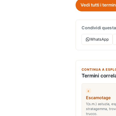
Vedi tutti i termin
Condividi questa
WhatsApp
CONTINUA A ESPL
Termini correla
e
Escamotage
1(s.m.) astuzia, e
stratagemma, trov
trucco.