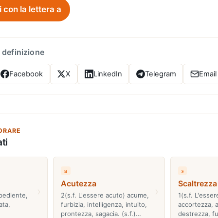
i con la lettera a
 definizione
Facebook
X
LinkedIn
Telegram
Email
ORARE
ti
a
s
Acutezza
Scaltrezza
›
›
spediente,
2(s.f. L'essere acuto) acume,
1(s.f. L'esser
ata,
furbizia, intelligenza, intuito,
accortezza, a
prontezza, sagacia. (s.f.)…
destrezza, fu