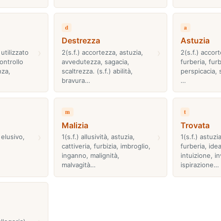
d
a
Destrezza
Astuzia
›
›
utilizzato
2(s.f.) accortezza, astuzia,
2(s.f.) accor
ontrollo
avvedutezza, sagacia,
furberia, furb
nza,
scaltrezza. (s.f.) abilità,
perspicacia, s
bravura…
…
m
t
Malizia
Trovata
›
›
 elusivo,
1(s.f.) allusività, astuzia,
1(s.f.) astuz
cattiveria, furbizia, imbroglio,
furberia, idea
inganno, malignità,
intuizione, i
malvagità…
ispirazione…