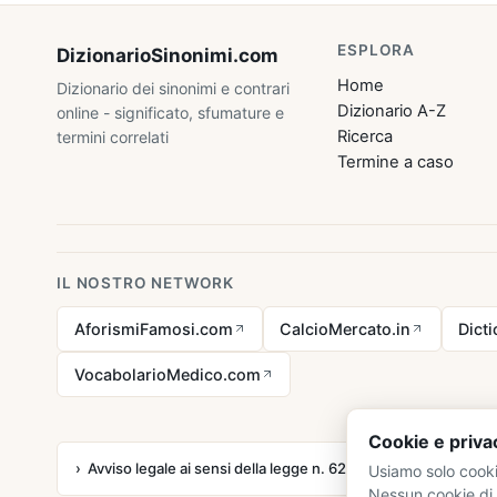
ESPLORA
DizionarioSinonimi
.com
Home
Dizionario dei sinonimi e contrari
Dizionario A-Z
online - significato, sfumature e
Ricerca
termini correlati
Termine a caso
IL NOSTRO NETWORK
AforismiFamosi.com
CalcioMercato.in
Dict
VocabolarioMedico.com
Cookie e priva
Avviso legale ai sensi della legge n. 62 del 07.03.2001
Usiamo solo cooki
Nessun cookie di 