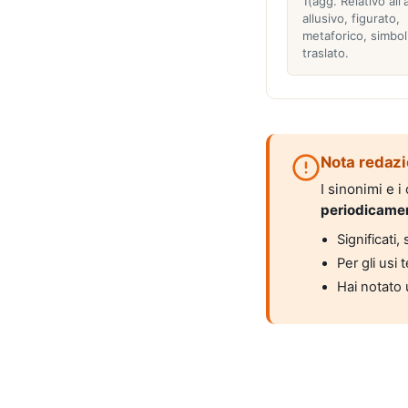
1(agg. Relativo all'
allusivo, figurato,
metaforico, simbol
traslato.
Nota redazi
I sinonimi e 
periodicame
Significati
Per gli usi 
Hai notato 