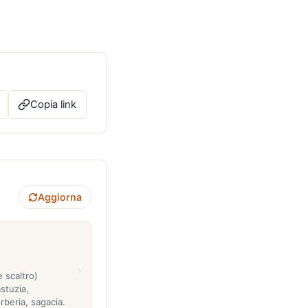
Copia link
Aggiorna
›
e scaltro)
stuzia,
rberia, sagacia.