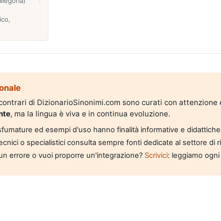
›
allegoria)
ico,
onale
i contrari di DizionarioSinonimi.com sono curati con attenzione
nte
, ma la lingua è viva e in continua evoluzione.
, sfumature ed esempi d'uso hanno finalità informative e didattiche
tecnici o specialistici consulta sempre fonti dedicate al settore di 
un errore o vuoi proporre un'integrazione?
Scrivici
: leggiamo ogni