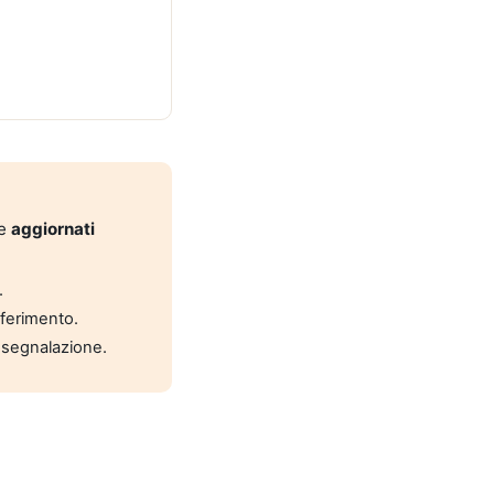
 e
aggiornati
.
riferimento.
 segnalazione.