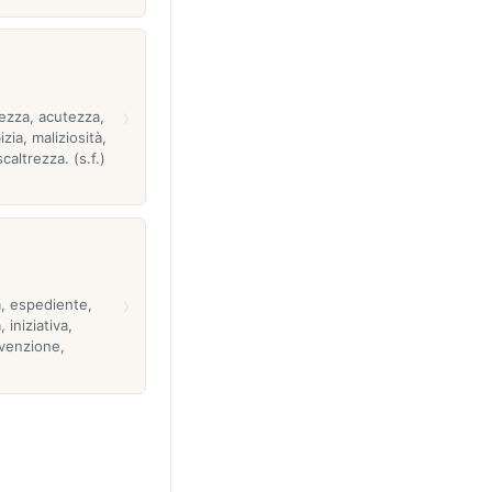
›
tezza, acutezza,
izia, maliziosità,
caltrezza. (s.f.)
›
ia, espediente,
, iniziativa,
nvenzione,