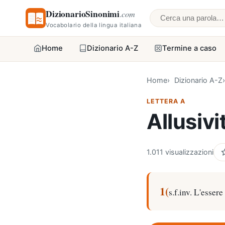
DizionarioSinonimi
.com
Cerca una parol
Vocabolario della lingua italiana
Home
Dizionario A-Z
Termine a caso
Home
Dizionario A-Z
LETTERA A
Allusivi
1.011 visualizzazioni
1(
s.f.inv. L'essere