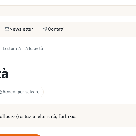
a
Newsletter
Contatti
Lettera A
Allusività
tà
Accedi per salvare
 allusivo) astuzia, elusività, furbizia.