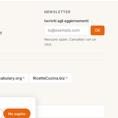
NEWSLETTER
Iscriviti agli aggiornamenti
OK
cy
Nessuno spam. Cancellati con un
click.
abulary.org
RicetteCucina.biz
Ho capito