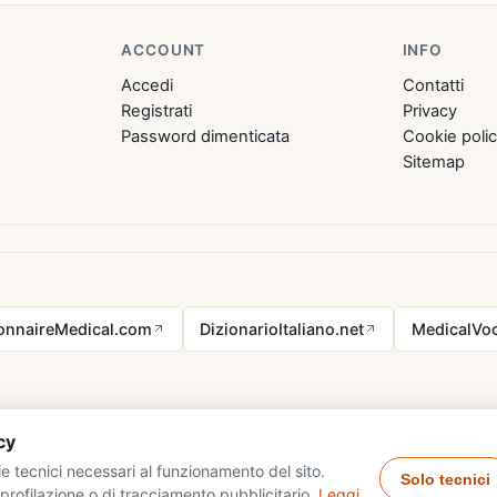
ACCOUNT
INFO
Accedi
Contatti
Registrati
Privacy
Password dimenticata
Cookie poli
Sitemap
ionnaireMedical.com
DizionarioItaliano.net
MedicalVoc
cy
e tecnici necessari al funzionamento del sito.
Solo tecnici
profilazione o di tracciamento pubblicitario.
Leggi